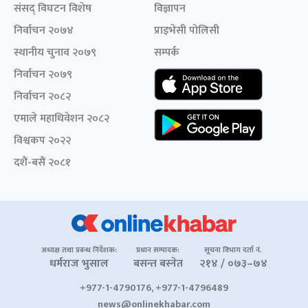
संसद् विघटन विशेष
विज्ञापन
निर्वाचन २०७४
प्राइभेसी पोलिसी
स्थानीय चुनाव २०७९
सम्पर्क
निर्वाचन २०७९
निर्वाचन २०८२
एमाले महाधिवेशन २०८२
विश्वकप २०२२
दशैं-बसैं २०८१
अध्यक्ष तथा प्रबन्ध निर्देशक:
प्रधान सम्पादक:
सूचना विभाग दर्ता नं.
धर्मराज भुसाल
बसन्त बस्नेत
२१४ / ०७३–७४
+977-1-4790176, +977-1-4796489
news@onlinekhabar.com