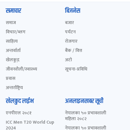
समाचार
बिजनेस
समाज
बजार
विचार/ब्लग
पर्यटन
साहित्य
रोजगार
अन्तर्वार्ता
बैंक / वित्त
खेलकुद़़
अटो
जीवनशैली/स्वास्थ्य
सूचना-प्रविधि
प्रवास
अन्तर्राष्ट्रिय
खेलकुद लाईभ
अनलाइनखबर सूची
एनपीएल २०८१
नेपालका ५० प्रभावशाली
महिला २०८२
ICC Men T20 World Cup
2024
नेपालका ५० प्रभावशाली