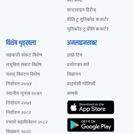
मेरो कथा
फ्रन्टलाइन हिरोज्
प्रीति टु युनिकोड कन्भर्टर
युनिकोड टु प्रीति कन्भर्टर
विशेष शृङ्खला
अनलाइनखबर
सहकारी संकट विशेष
हाम्रो टिम
लघुवित्त संकट विशेष
प्रयोगका सर्त
संसद् विघटन विशेष
विज्ञापन
निर्वाचन २०७४
प्राइभेसी पोलिसी
स्थानीय चुनाव २०७९
सम्पर्क
निर्वाचन २०७९
निर्वाचन २०८२
एमाले महाधिवेशन २०८२
विश्वकप २०२२