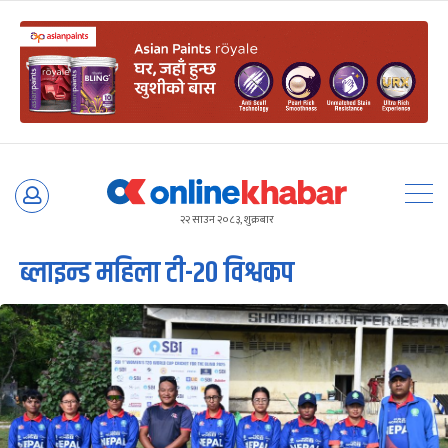
Skip
to
२२ साउन २०८३, शुक्रबार
content
ब्लाइन्ड महिला टी-२० विश्वकप