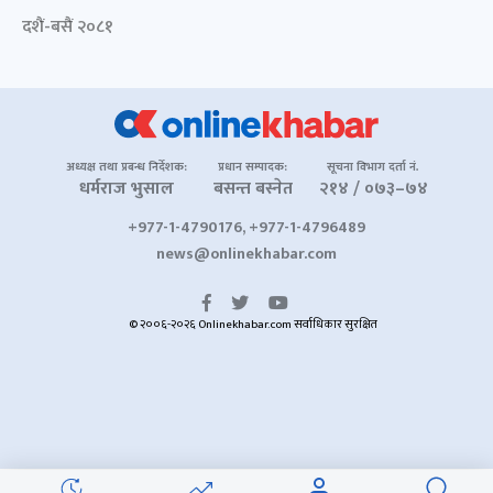
दशैं-बसैं २०८१
अध्यक्ष तथा प्रबन्ध निर्देशक:
प्रधान सम्पादक:
सूचना विभाग दर्ता नं.
धर्मराज भुसाल
बसन्त बस्नेत
२१४ / ०७३–७४
+977-1-4790176, +977-1-4796489
news@onlinekhabar.com
© २००६-२०२६ Onlinekhabar.com सर्वाधिकार सुरक्षित