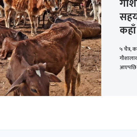
गौश
सहयो
कहाँ
५ चैत्र,
गौशालाक
आएपछि स