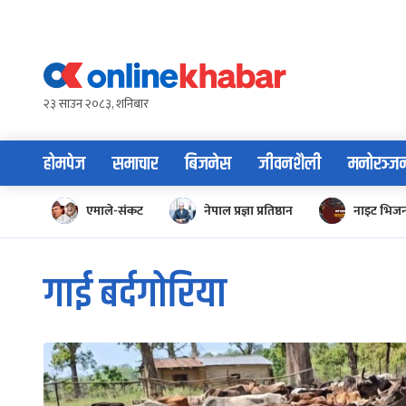
Skip
to
content
२३ साउन २०८३, शनिबार
होमपेज
समाचार
बिजनेस
जीवनशैली
मनोरञ्ज
एमाले-संकट
नेपाल प्रज्ञा प्रतिष्ठान
नाइट भिज
गाई बर्दगोरिया