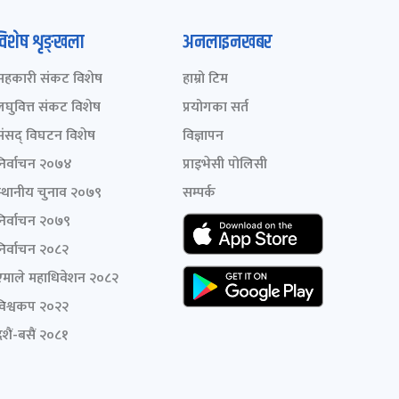
विशेष शृङ्खला
अनलाइनखबर
सहकारी संकट विशेष
हाम्रो टिम
लघुवित्त संकट विशेष
प्रयोगका सर्त
संसद् विघटन विशेष
विज्ञापन
निर्वाचन २०७४
प्राइभेसी पोलिसी
स्थानीय चुनाव २०७९
सम्पर्क
निर्वाचन २०७९
निर्वाचन २०८२
एमाले महाधिवेशन २०८२
विश्वकप २०२२
शैं-बसैं २०८१