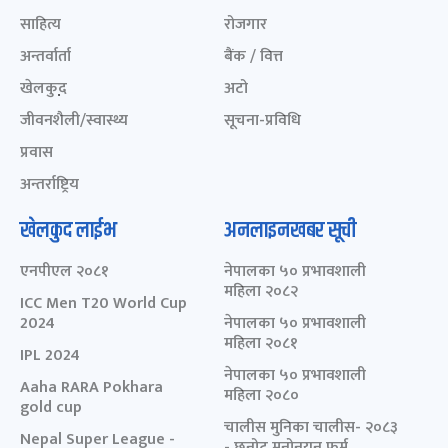
साहित्य
रोजगार
अन्तर्वार्ता
बैंक / वित्त
खेलकुद़़
अटो
जीवनशैली/स्वास्थ्य
सूचना-प्रविधि
प्रवास
अन्तर्राष्ट्रिय
खेलकुद लाईभ
अनलाइनखबर सूची
एनपीएल २०८१
नेपालका ५० प्रभावशाली
महिला २०८२
ICC Men T20 World Cup
2024
नेपालका ५० प्रभावशाली
महिला २०८१
IPL 2024
नेपालका ५० प्रभावशाली
Aaha RARA Pokhara
महिला २०८०
gold cup
चालीस मुनिका चालीस- २०८३
Nepal Super League -
- छनोट मनोनयन फर्म