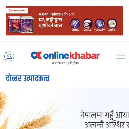
Skip
to
२१ साउन २०८३, बिहीबार
content
दोब्बर उत्पादकत्व