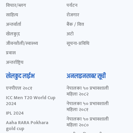
विचार/ब्लग
पर्यटन
साहित्य
रोजगार
अन्तर्वार्ता
बैंक / वित्त
खेलकुद़़
अटो
जीवनशैली/स्वास्थ्य
सूचना-प्रविधि
प्रवास
अन्तर्राष्ट्रिय
खेलकुद लाईभ
अनलाइनखबर सूची
एनपीएल २०८१
नेपालका ५० प्रभावशाली
महिला २०८२
ICC Men T20 World Cup
2024
नेपालका ५० प्रभावशाली
महिला २०८१
IPL 2024
नेपालका ५० प्रभावशाली
Aaha RARA Pokhara
महिला २०८०
gold cup