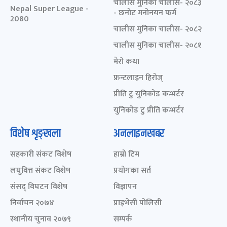
चालीस मुनिका चालीस- २०८३
Nepal Super League -
- छनोट मनोनयन फर्म
2080
चालीस मुनिका चालीस- २०८२
चालीस मुनिका चालीस- २०८१
मेरो कथा
फ्रन्टलाइन हिरोज्
प्रीति टु युनिकोड कन्भर्टर
युनिकोड टु प्रीति कन्भर्टर
विशेष शृङ्खला
अनलाइनखबर
सहकारी संकट विशेष
हाम्रो टिम
लघुवित्त संकट विशेष
प्रयोगका सर्त
संसद् विघटन विशेष
विज्ञापन
निर्वाचन २०७४
प्राइभेसी पोलिसी
स्थानीय चुनाव २०७९
सम्पर्क