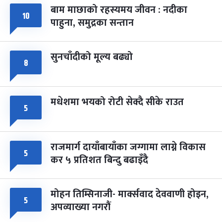
बाम माछाको रहस्यमय जीवन : नदीका
फागुपूर्णिमा
७ महिना बाँकी
८
१०
पाहुना, समुद्रका सन्तान
-
चैत्र ८, २०८३
Mar 22, 2027
सोम
सुनचाँदीको मूल्य बढ्यो
८
मधेशमा भयको रोटी सेक्दै सीके राउत
५
राजमार्ग दायाँबायाँका जग्गामा लाग्ने विकास
५
कर ५ प्रतिशत बिन्दु बढाइँदै
मोहन तिम्सिनाजी- मार्क्सवाद देववाणी होइन,
५
अपव्याख्या नगरौं