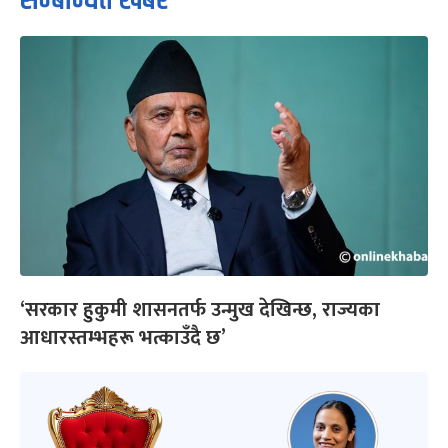
सम्बन्धित खबर
‘सरकार हुकुमी शासनतर्फ उन्मुख देखिन्छ, राज्यका
आधारस्तम्भहरू भत्काउँदै छ’