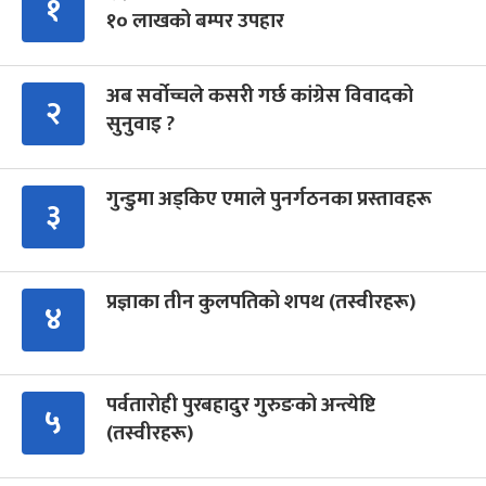
१
१० लाखको बम्पर उपहार
अब सर्वोच्चले कसरी गर्छ कांग्रेस विवादको
२
सुनुवाइ ?
गुन्डुमा अड्किए एमाले पुनर्गठनका प्रस्तावहरू
३
प्रज्ञाका तीन कुलपतिको शपथ (तस्वीरहरू)
४
पर्वतारोही पुरबहादुर गुरुङको अन्त्येष्टि
५
(तस्वीरहरू)