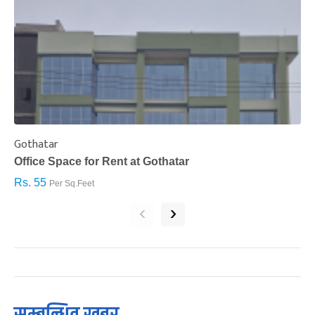
Gothatar
S
Office Space for Rent at Gothatar
H
Rs. 55
R
Per Sq.Feet
‹
›