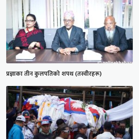
प्रज्ञाका तीन कुलपतिको शपथ (तस्वीरहरू)