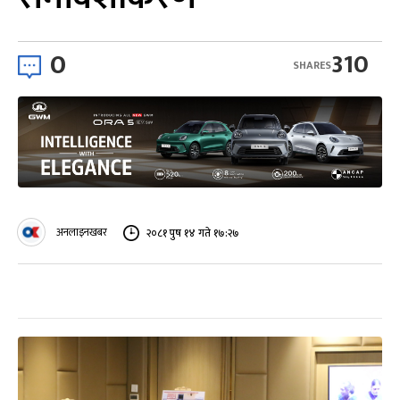
0
310
SHARES
अनलाइनखबर
२०८१ पुष १४ गते १७:२७