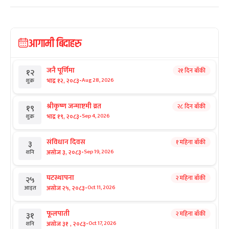
आगामी बिदाहरु
जनै पूर्णिमा
२१ दिन बाँकी
१२
-
भाद्र १२, २०८३
Aug 28, 2026
शुक्र
श्रीकृष्ण जन्माष्टमी व्रत
२८ दिन बाँकी
१९
-
भाद्र १९, २०८३
Sep 4, 2026
शुक्र
संविधान दिवस
१ महिना बाँकी
३
-
असोज ३, २०८३
Sep 19, 2026
शनि
घटस्थापना
२ महिना बाँकी
२५
-
असोज २५, २०८३
Oct 11, 2026
आइत
फूलपाती
२ महिना बाँकी
३१
-
असोज ३१ , २०८३
Oct 17, 2026
शनि