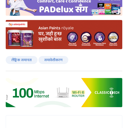
लैङ्गिक समानता
समावेशीकरण