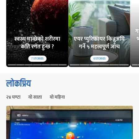
ग
स्वस्थ मान्छेको शरीरमा
एयर प्युरिफायर किन्नुअघि
भ
कति रगत हुन्छ ?
गर्ने ५ महत्त्वपूर्ण जाँच
7
STORIES
6
STORIES
लोकप्रिय
२४ घण्टा
यो साता
यो महिना