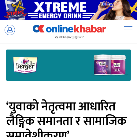
Skip
to
२२ साउन २०८३, शुक्रबार
content
‘युवाको नेतृत्वमा आधारित
लैङ्गिक समानता र सामाजिक
समावेशीकरण’