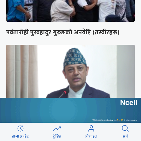
पर्वतारोही पुरबहादुर गुरुङको अन्त्येष्टि (तस्वीरहरू)
‘संसद्‍मा कालो चस्मा खोल्नू, बैठक चल्दा सेयर कारोबार
ताजा अपडेट
ट्रेन्डिङ
प्रोफाइल
सर्च
नगर्नू’