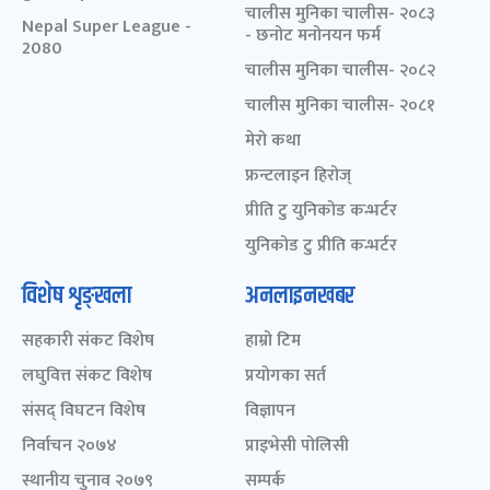
चालीस मुनिका चालीस- २०८३
Nepal Super League -
- छनोट मनोनयन फर्म
2080
चालीस मुनिका चालीस- २०८२
चालीस मुनिका चालीस- २०८१
मेरो कथा
फ्रन्टलाइन हिरोज्
प्रीति टु युनिकोड कन्भर्टर
युनिकोड टु प्रीति कन्भर्टर
विशेष शृङ्खला
अनलाइनखबर
सहकारी संकट विशेष
हाम्रो टिम
लघुवित्त संकट विशेष
प्रयोगका सर्त
संसद् विघटन विशेष
विज्ञापन
निर्वाचन २०७४
प्राइभेसी पोलिसी
स्थानीय चुनाव २०७९
सम्पर्क