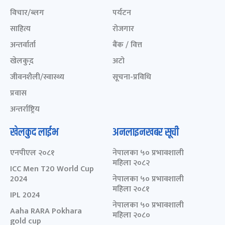
विचार/ब्लग
पर्यटन
साहित्य
रोजगार
अन्तर्वार्ता
बैंक / वित्त
खेलकुद़़
अटो
जीवनशैली/स्वास्थ्य
सूचना-प्रविधि
प्रवास
अन्तर्राष्ट्रिय
खेलकुद लाईभ
अनलाइनखबर सूची
एनपीएल २०८१
नेपालका ५० प्रभावशाली
महिला २०८२
ICC Men T20 World Cup
2024
नेपालका ५० प्रभावशाली
महिला २०८१
IPL 2024
नेपालका ५० प्रभावशाली
Aaha RARA Pokhara
महिला २०८०
gold cup