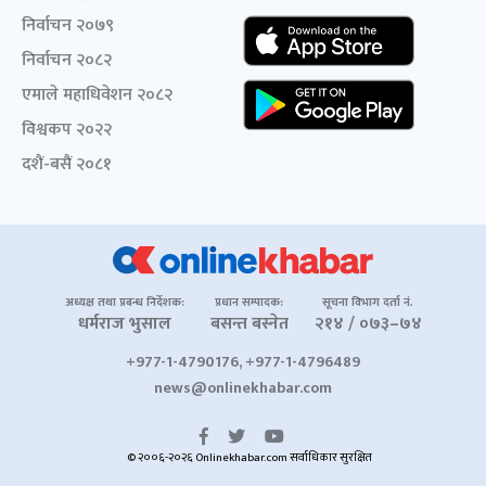
निर्वाचन २०७९
निर्वाचन २०८२
एमाले महाधिवेशन २०८२
विश्वकप २०२२
दशैं-बसैं २०८१
अध्यक्ष तथा प्रबन्ध निर्देशक:
प्रधान सम्पादक:
सूचना विभाग दर्ता नं.
धर्मराज भुसाल
बसन्त बस्नेत
२१४ / ०७३–७४
+977-1-4790176, +977-1-4796489
news@onlinekhabar.com
© २००६-२०२६ Onlinekhabar.com सर्वाधिकार सुरक्षित