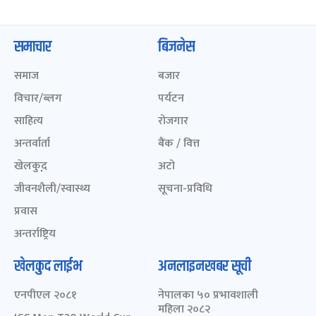
समाचार
बिजनेस
समाज
बजार
विचार/ब्लग
पर्यटन
साहित्य
रोजगार
अन्तर्वार्ता
बैंक / वित्त
खेलकुद़़
अटो
जीवनशैली/स्वास्थ्य
सूचना-प्रविधि
प्रवास
अन्तर्राष्ट्रिय
खेलकुद लाईभ
अनलाइनखबर सूची
एनपीएल २०८१
नेपालका ५० प्रभावशाली
महिला २०८२