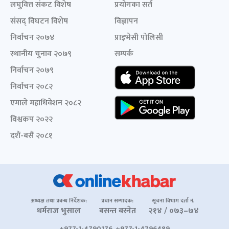
लघुवित्त संकट विशेष
प्रयोगका सर्त
संसद् विघटन विशेष
विज्ञापन
निर्वाचन २०७४
प्राइभेसी पोलिसी
स्थानीय चुनाव २०७९
सम्पर्क
निर्वाचन २०७९
निर्वाचन २०८२
एमाले महाधिवेशन २०८२
विश्वकप २०२२
दशैं-बसैं २०८१
अध्यक्ष तथा प्रबन्ध निर्देशक:
प्रधान सम्पादक:
सूचना विभाग दर्ता नं.
धर्मराज भुसाल
बसन्त बस्नेत
२१४ / ०७३–७४
+977-1-4790176, +977-1-4796489