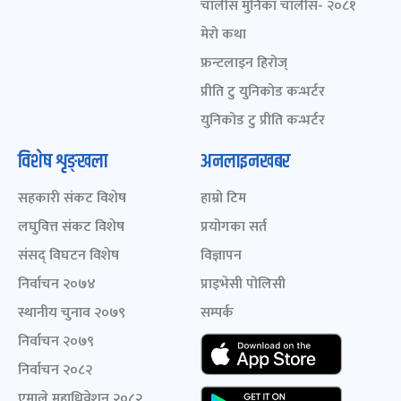
चालीस मुनिका चालीस- २०८१
मेरो कथा
फ्रन्टलाइन हिरोज्
प्रीति टु युनिकोड कन्भर्टर
युनिकोड टु प्रीति कन्भर्टर
विशेष शृङ्खला
अनलाइनखबर
सहकारी संकट विशेष
हाम्रो टिम
लघुवित्त संकट विशेष
प्रयोगका सर्त
संसद् विघटन विशेष
विज्ञापन
निर्वाचन २०७४
प्राइभेसी पोलिसी
स्थानीय चुनाव २०७९
सम्पर्क
निर्वाचन २०७९
निर्वाचन २०८२
एमाले महाधिवेशन २०८२