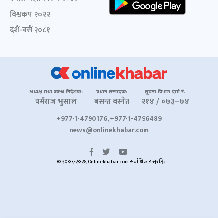
विश्वकप २०२२
दशैं-बसैं २०८१
अध्यक्ष तथा प्रबन्ध निर्देशक:
प्रधान सम्पादक:
सूचना विभाग दर्ता नं.
धर्मराज भुसाल
बसन्त बस्नेत
२१४ / ०७३–७४
+977-1-4790176, +977-1-4796489
news@onlinekhabar.com
© २००६-२०२६ Onlinekhabar.com सर्वाधिकार सुरक्षित