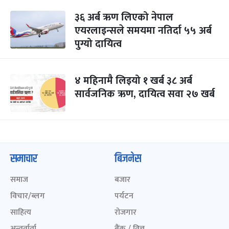
३६ अर्ब ऋण लिएको नेपाल
एयरलाइन्सले समयमा नतिर्दा ५५ अर्ब
पुग्यो दायित्व
४ महिनामै लिइयो १ खर्ब ३८ अर्ब
सार्वजनिक ऋण, दायित्व सवा २७ खर्ब
समाचार
बिजनेस
समाज
बजार
विचार/ब्लग
पर्यटन
साहित्य
रोजगार
अन्तर्वार्ता
बैंक / वित्त