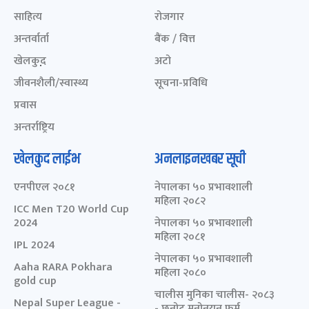
साहित्य
रोजगार
अन्तर्वार्ता
बैंक / वित्त
खेलकुद़़
अटो
जीवनशैली/स्वास्थ्य
सूचना-प्रविधि
प्रवास
अन्तर्राष्ट्रिय
खेलकुद लाईभ
अनलाइनखबर सूची
एनपीएल २०८१
नेपालका ५० प्रभावशाली
महिला २०८२
ICC Men T20 World Cup
2024
नेपालका ५० प्रभावशाली
महिला २०८१
IPL 2024
नेपालका ५० प्रभावशाली
Aaha RARA Pokhara
महिला २०८०
gold cup
चालीस मुनिका चालीस- २०८३
Nepal Super League -
- छनोट मनोनयन फर्म