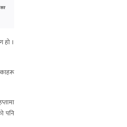
 असर
ाग हो ।
षिकाहरू
प्तामा
को पनि