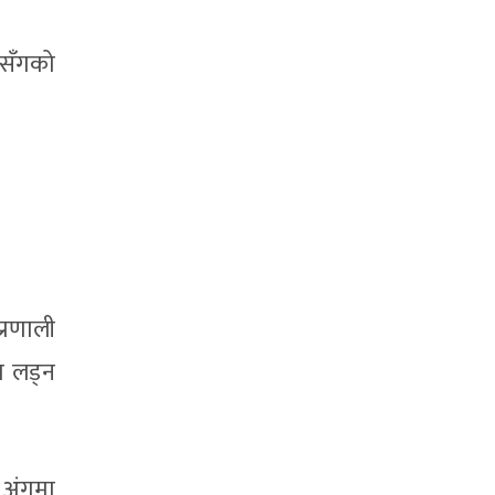
सँगको
प्रणाली
ग लड्न
 अंगमा