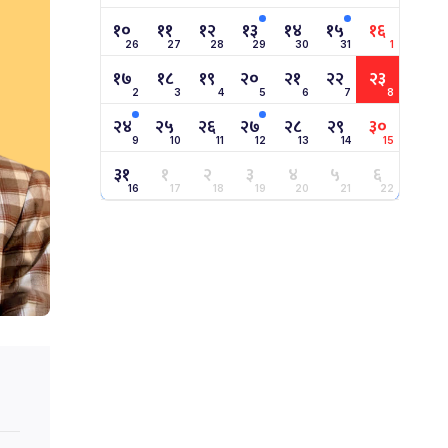
१०
११
१२
१३
१४
१५
१६
26
27
28
29
30
31
1
१७
१८
१९
२०
२१
२२
२३
2
3
4
5
6
7
8
२४
२५
२६
२७
२८
२९
३०
9
10
11
12
13
14
15
३१
१
२
३
४
५
६
16
17
18
19
20
21
22