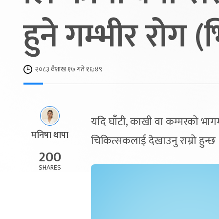
हुने गम्भीर रोग (
२०८३ वैशाख १७ गते १६:४९
यदि घाँटी, काखी वा कम्मरको भागमा
मनिषा थापा
चिकित्सकलाई देखाउनु राम्रो हुन्छ 
200
SHARES