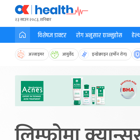
२३ साउन २०८३, शनिबार
विशेषज्ञ डाक्टर
रोग अनुसार छान्नुहोस
हेल
अल्जाइमर
आयुर्वेद
इन्डोक्राइन (हर्मोन रोग)
लिम्फोमा क्यान्सर