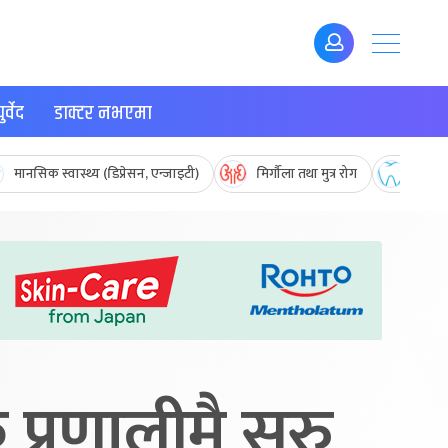
र्वेद
डाक्टर नभएमा
मानसिक स्वास्थ्य (डिप्रेसन, एन्जाइटी)
मिर्गौला तथा मुत्र रोग
मुख तथ
 प्रणालीमै सुरु