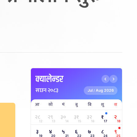
क्यालेन्डर
साउन २०८३
Jul
Aug 2026
/
आ
सो
मं
बु
बि
शु
श
२८
२९
३०
३१
३२
१
२
12
13
14
15
16
17
18
३
४
५
६
७
८
९
19
20
21
22
23
24
25