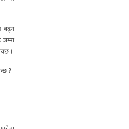
ा बढ्न
ू जम्मा
सक्छ ।
न्छ ?
म्फोमा