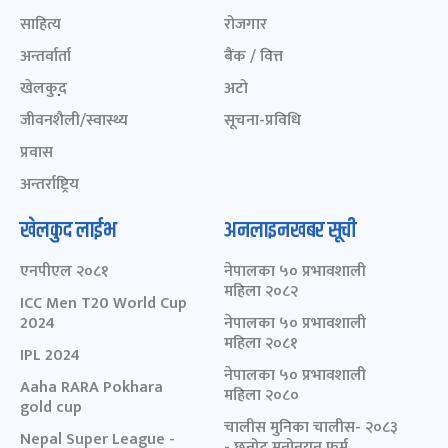
साहित्य
रोजगार
अन्तर्वार्ता
बैंक / वित्त
खेलकुद़़
अटो
जीवनशैली/स्वास्थ्य
सूचना-प्रविधि
प्रवास
अन्तर्राष्ट्रिय
खेलकुद लाईभ
अनलाइनखबर सूची
एनपीएल २०८१
नेपालका ५० प्रभावशाली
महिला २०८२
ICC Men T20 World Cup
2024
नेपालका ५० प्रभावशाली
महिला २०८१
IPL 2024
नेपालका ५० प्रभावशाली
Aaha RARA Pokhara
महिला २०८०
gold cup
चालीस मुनिका चालीस- २०८३
Nepal Super League -
- छनोट मनोनयन फर्म