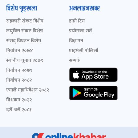
विशेष शृङ्खला
अनलाइनखबर
सहकारी संकट विशेष
हाम्रो टिम
लघुवित्त संकट विशेष
प्रयोगका सर्त
संसद् विघटन विशेष
विज्ञापन
निर्वाचन २०७४
प्राइभेसी पोलिसी
स्थानीय चुनाव २०७९
सम्पर्क
निर्वाचन २०७९
निर्वाचन २०८२
एमाले महाधिवेशन २०८२
विश्वकप २०२२
दशैं-बसैं २०८१