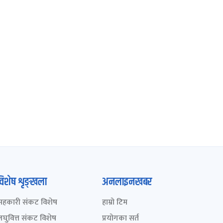
विशेष शृङ्खला
अनलाइनखबर
सहकारी संकट विशेष
हाम्रो टिम
लघुवित्त संकट विशेष
प्रयोगका सर्त