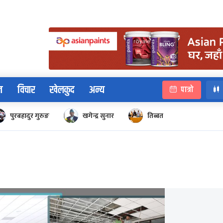
न
विचार
खेलकुद
अन्य
पात्रो
पुरबहादुर गुरुङ
खगेन्द्र सुनार
तिब्बत