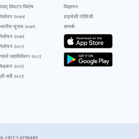
संसद् विघटन विशेष
विज्ञापन
निर्वाचन २०७४
प्राइभेसी पोलिसी
स्थानीय चुनाव २०७९
सम्पर्क
निर्वाचन २०७९
निर्वाचन २०८२
एमाले महाधिवेशन २०८२
विश्वकप २०२२
शैं-बसैं २०८१
6, +977-1-4796489