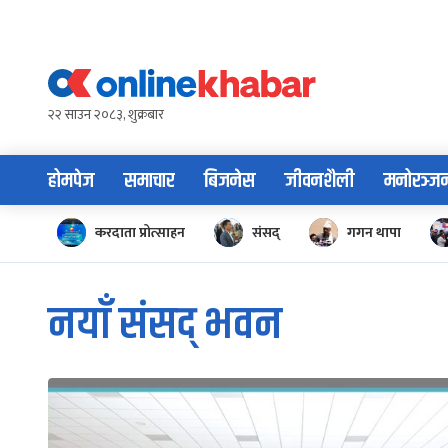
Skip
to
content
२२ साउन २०८३, शुक्रबार
होमपेज
समाचार
बिजनेस
जीवनशैली
मनोरञ्ज
करदाता प्रोत्साहन
संसद्
गगन थापा
नयाँ संसद् भवन