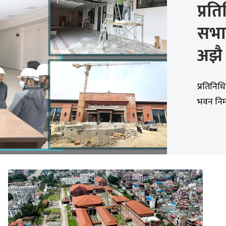
प्रति
सभा
अझै 
प्रतिनि
भवन निर्