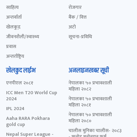
साहित्य
रोजगार
अन्तर्वार्ता
बैंक / वित्त
खेलकुद़़
अटो
जीवनशैली/स्वास्थ्य
सूचना-प्रविधि
प्रवास
अन्तर्राष्ट्रिय
खेलकुद लाईभ
अनलाइनखबर सूची
एनपीएल २०८१
नेपालका ५० प्रभावशाली
महिला २०८२
ICC Men T20 World Cup
2024
नेपालका ५० प्रभावशाली
महिला २०८१
IPL 2024
नेपालका ५० प्रभावशाली
Aaha RARA Pokhara
महिला २०८०
gold cup
चालीस मुनिका चालीस- २०८३
Nepal Super League -
- छनोट मनोनयन फर्म