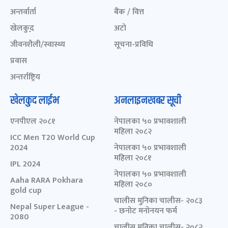
अन्तर्वार्ता
बैंक / वित्त
खेलकुद़़
अटो
जीवनशैली/स्वास्थ्य
सूचना-प्रविधि
प्रवास
अन्तर्राष्ट्रिय
खेलकुद लाईभ
अनलाइनखबर सूची
एनपीएल २०८१
नेपालका ५० प्रभावशाली
महिला २०८२
ICC Men T20 World Cup
2024
नेपालका ५० प्रभावशाली
महिला २०८१
IPL 2024
नेपालका ५० प्रभावशाली
Aaha RARA Pokhara
महिला २०८०
gold cup
चालीस मुनिका चालीस- २०८३
Nepal Super League -
- छनोट मनोनयन फर्म
2080
चालीस मुनिका चालीस- २०८२