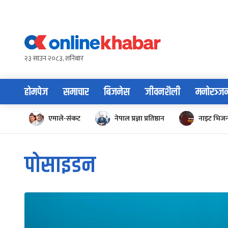
Skip
to
content
२३ साउन २०८३, शनिबार
होमपेज
समाचार
बिजनेस
जीवनशैली
मनोरञ्ज
एमाले-संकट
नेपाल प्रज्ञा प्रतिष्ठान
नाइट भिज
पोसाइडन