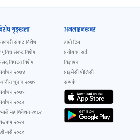
विशेष शृङ्खला
अनलाइनखबर
सहकारी संकट विशेष
हाम्रो टिम
लघुवित्त संकट विशेष
प्रयोगका सर्त
संसद् विघटन विशेष
विज्ञापन
निर्वाचन २०७४
प्राइभेसी पोलिसी
स्थानीय चुनाव २०७९
सम्पर्क
निर्वाचन २०७९
निर्वाचन २०८२
एमाले महाधिवेशन २०८२
विश्वकप २०२२
शैं-बसैं २०८१