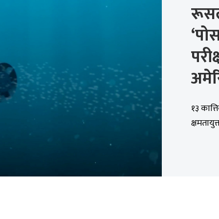
रूसल
‘पो
परीक
अमे
१३ कात्त
क्षमतायु