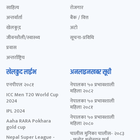
साहित्य
रोजगार
अन्तर्वार्ता
बैंक / वित्त
खेलकुद़़
अटो
जीवनशैली/स्वास्थ्य
सूचना-प्रविधि
प्रवास
अन्तर्राष्ट्रिय
खेलकुद लाईभ
अनलाइनखबर सूची
एनपीएल २०८१
नेपालका ५० प्रभावशाली
महिला २०८२
ICC Men T20 World Cup
2024
नेपालका ५० प्रभावशाली
महिला २०८१
IPL 2024
नेपालका ५० प्रभावशाली
Aaha RARA Pokhara
महिला २०८०
gold cup
चालीस मुनिका चालीस- २०८३
Nepal Super League -
- छनोट मनोनयन फर्म