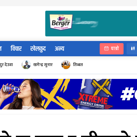
न
विचार
खेलकुद
अन्य
पात्रो
ुर देउवा
खगेन्द्र सुनार
तिब्बत