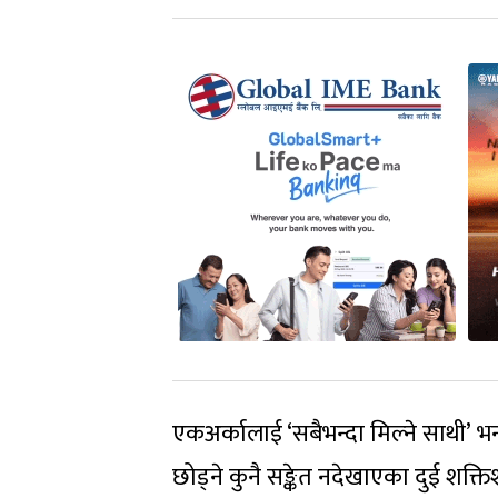
एकअर्कालाई ‘सबैभन्दा मिल्ने साथी’ भनी 
छोड्ने कुनै सङ्केत नदेखाएका दुई शक्त