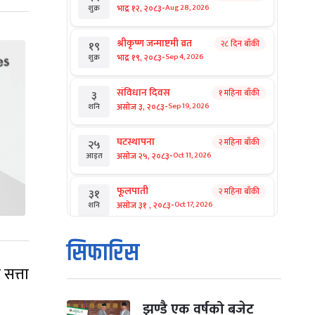
-
भाद्र १२, २०८३
Aug 28, 2026
शुक्र
श्रीकृष्ण जन्माष्टमी व्रत
२८ दिन बाँकी
१९
-
भाद्र १९, २०८३
Sep 4, 2026
शुक्र
संविधान दिवस
१ महिना बाँकी
३
-
असोज ३, २०८३
Sep 19, 2026
शनि
घटस्थापना
२ महिना बाँकी
२५
-
असोज २५, २०८३
Oct 11, 2026
आइत
फूलपाती
२ महिना बाँकी
३१
-
असोज ३१ , २०८३
Oct 17, 2026
शनि
कार्तिक सङ्क्रान्ति
२ महिना बाँकी
१
सिफारिस
-
कार्तिक १, २०८३
Oct 18, 2026
आइत
 सत्ता
महानवमी
२ महिना बाँकी
३
-
कार्तिक ३, २०८३
Oct 20, 2026
मंगल
झण्डै एक वर्षको बजेट