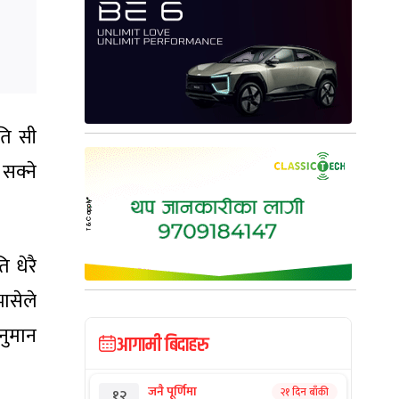
पति सी
सक्ने
ि धेरै
भासेले
अनुमान
आगामी बिदाहरु
जनै पूर्णिमा
२१ दिन बाँकी
१२