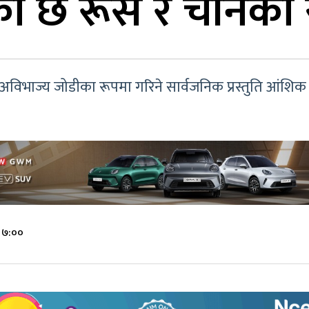
ो छ रूस र चीनको स
 अविभाज्य जोडीका रूपमा गरिने सार्वजनिक प्रस्तुति आंशिक र
े ७:००