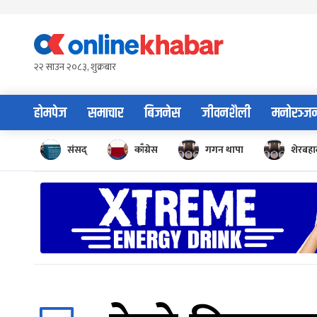
Skip
to
content
२२ साउन २०८३, शुक्रबार
होमपेज
समाचार
बिजनेस
जीवनशैली
मनोरञ्ज
संसद्
काँग्रेस
गगन थापा
शेरबहाद