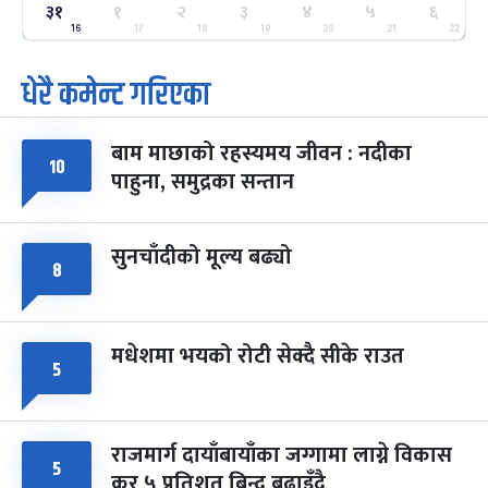
३१
१
२
३
४
५
६
ग्याल्पो ल्होसार
७ महिना बाँकी
२५
-
16
17
18
19
20
21
22
फाल्गुन २५, २०८३
Mar 9, 2027
मंगल
धेरै कमेन्ट गरिएका
पूर्णिमा व्रत
७ महिना बाँकी
७
-
चैत्र ७, २०८३
Mar 21, 2027
आइत
बाम माछाको रहस्यमय जीवन : नदीका
१०
फागुपूर्णिमा
७ महिना बाँकी
८
पाहुना, समुद्रका सन्तान
-
चैत्र ८, २०८३
Mar 22, 2027
सोम
सुनचाँदीको मूल्य बढ्यो
८
मधेशमा भयको रोटी सेक्दै सीके राउत
५
राजमार्ग दायाँबायाँका जग्गामा लाग्ने विकास
५
कर ५ प्रतिशत बिन्दु बढाइँदै