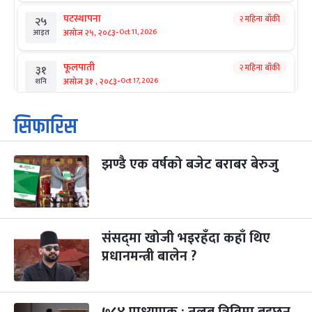
घटस्थापना
२ महिना बाँकी
२५
-
असोज २५, २०८३
Oct 11, 2026
आइत
फूलपाती
२ महिना बाँकी
३१
-
असोज ३१ , २०८३
Oct 17, 2026
शनि
कार्तिक सङ्क्रान्ति
२ महिना बाँकी
१
सिफारिस
-
कार्तिक १, २०८३
Oct 18, 2026
आइत
झण्डै एक वर्षको बजेट बराबर बेरुजु
महानवमी
२ महिना बाँकी
३
-
कार्तिक ३, २०८३
Oct 20, 2026
मंगल
विजयादशमी
२ महिना बाँकी
४
-
कार्तिक ४, २०८३
Oct 21, 2026
बुध
संसद्‌मा खोजी भइरहँदा कहाँ थिए
प्रधानमन्त्री बालेन ?
पापा‌ङ्कुशा एकादशी व्रत
२ महिना बाँकी
५
-
कार्तिक ५, २०८३
Oct 22, 2026
बिहि
कुकुर तिहार
३ महिना बाँकी