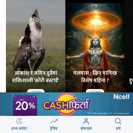
आकाश र जमिन दुवैमा
मलमास : किन मानिन्छ
शक्तिशाली ‘कोरी बस्टार्ड’
विशेष महिना ?
ह
7
STORIES
11
STORIES
लोकप्रिय
२४ घण्टा
यो साता
यो महिना
ताजा अपडेट
ट्रेन्डिङ
प्रोफाइल
सर्च