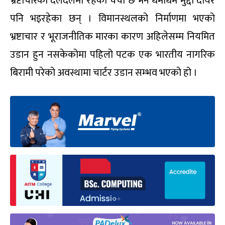
भ्रष्टाचारको दलदलमा रहेको चर्चा छ भने धमाधम मुद्दा दायर
पनि भइरहेका छन् । विमानस्थलको निर्माणमा भएको
भ्रष्टाचार र भूराजनीतिक मारका कारण अहिलेसम्म नियमित
उडान हुन नसकेकोमा पहिलो पटक एक भारतीय नागरिक
बिरामी परेको अवस्थामा चार्टर उडान सम्भव भएको हो ।