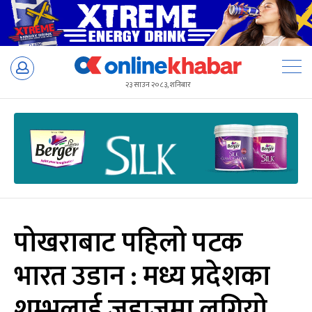
Skip
to
२३ साउन २०८३, शनिबार
content
पोखराबाट पहिलो पटक
भारत उडान : मध्य प्रदेशका
शम्भुलाई जहाजमा लगियो