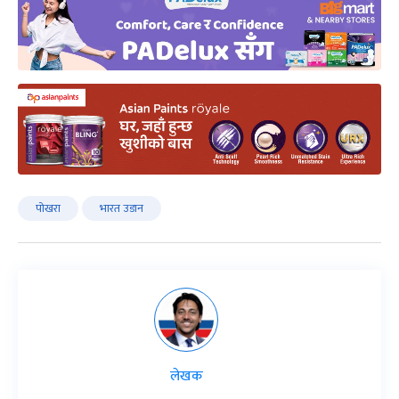
पोखरा
भारत उडान
लेखक