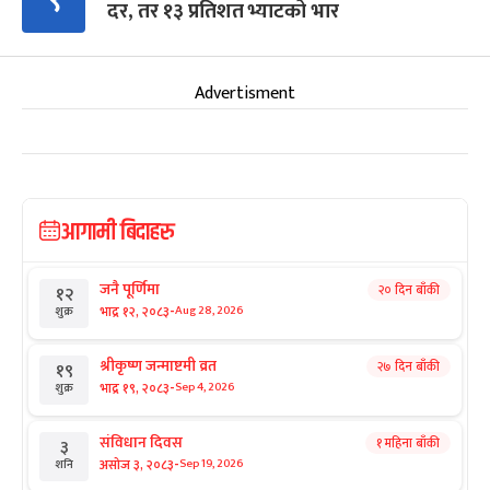
९
दर, तर १३ प्रतिशत भ्याटको भार
Advertisment
आगामी बिदाहरु
जनै पूर्णिमा
२० दिन बाँकी
१२
-
भाद्र १२, २०८३
Aug 28, 2026
शुक्र
श्रीकृष्ण जन्माष्टमी व्रत
२७ दिन बाँकी
१९
-
भाद्र १९, २०८३
Sep 4, 2026
शुक्र
संविधान दिवस
१ महिना बाँकी
३
-
असोज ३, २०८३
Sep 19, 2026
शनि