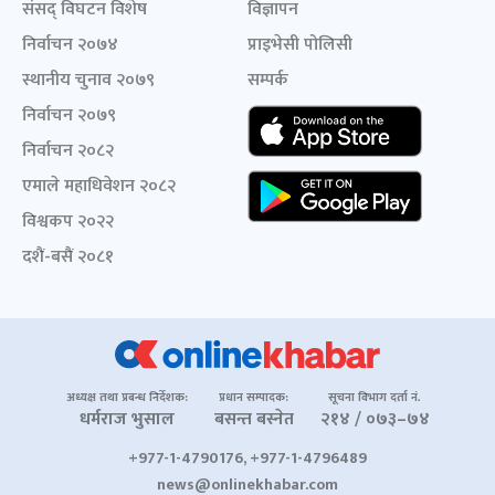
संसद् विघटन विशेष
विज्ञापन
निर्वाचन २०७४
प्राइभेसी पोलिसी
स्थानीय चुनाव २०७९
सम्पर्क
निर्वाचन २०७९
निर्वाचन २०८२
एमाले महाधिवेशन २०८२
विश्वकप २०२२
दशैं-बसैं २०८१
अध्यक्ष तथा प्रबन्ध निर्देशक:
प्रधान सम्पादक:
सूचना विभाग दर्ता नं.
धर्मराज भुसाल
बसन्त बस्नेत
२१४ / ०७३–७४
+977-1-4790176, +977-1-4796489
news@onlinekhabar.com