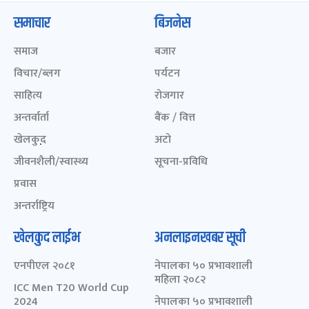
समाचार
बिजनेस
समाज
बजार
विचार/ब्लग
पर्यटन
साहित्य
रोजगार
अन्तर्वार्ता
बैंक / वित्त
खेलकुद़़
अटो
जीवनशैली/स्वास्थ्य
सूचना-प्रविधि
प्रवास
अन्तर्राष्ट्रिय
खेलकुद लाईभ
अनलाइनखबर सूची
एनपीएल २०८१
नेपालका ५० प्रभावशाली
महिला २०८२
ICC Men T20 World Cup
2024
नेपालका ५० प्रभावशाली