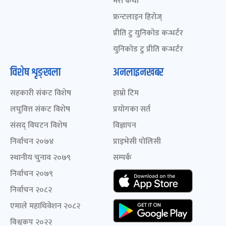
मेरो कथा
फ्रन्टलाइन हिरोज्
प्रीति टु युनिकोड कन्भर्टर
युनिकोड टु प्रीति कन्भर्टर
विशेष शृङ्खला
अनलाइनखबर
सहकारी संकट विशेष
हाम्रो टिम
लघुवित्त संकट विशेष
प्रयोगका सर्त
संसद् विघटन विशेष
विज्ञापन
निर्वाचन २०७४
प्राइभेसी पोलिसी
स्थानीय चुनाव २०७९
सम्पर्क
निर्वाचन २०७९
निर्वाचन २०८२
एमाले महाधिवेशन २०८२
विश्वकप २०२२