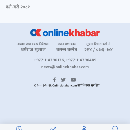
दशैं-बसैं २०८१
अध्यक्ष तथा प्रबन्ध निर्देशक:
प्रधान सम्पादक:
सूचना विभाग दर्ता नं.
धर्मराज भुसाल
बसन्त बस्नेत
२१४ / ०७३–७४
+977-1-4790176, +977-1-4796489
news@onlinekhabar.com
© २००६-२०२६ Onlinekhabar.com सर्वाधिकार सुरक्षित