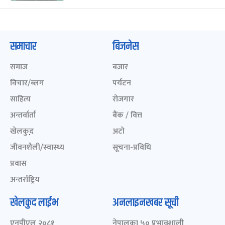
समाचार
बिजनेस
समाज
बजार
विचार/ब्लग
पर्यटन
साहित्य
रोजगार
अन्तर्वार्ता
बैंक / वित्त
खेलकुद़़
अटो
जीवनशैली/स्वास्थ्य
सूचना-प्रविधि
प्रवास
अन्तर्राष्ट्रिय
खेलकुद लाईभ
अनलाइनखबर सूची
एनपीएल २०८१
नेपालका ५० प्रभावशाली