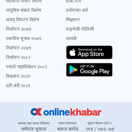
सहकारी संकट विशेष
हाम्रो टिम
लघुवित्त संकट विशेष
प्रयोगका सर्त
संसद् विघटन विशेष
विज्ञापन
निर्वाचन २०७४
प्राइभेसी पोलिसी
स्थानीय चुनाव २०७९
सम्पर्क
निर्वाचन २०७९
निर्वाचन २०८२
एमाले महाधिवेशन २०८२
विश्वकप २०२२
दशैं-बसैं २०८१
अध्यक्ष तथा प्रबन्ध निर्देशक:
प्रधान सम्पादक:
सूचना विभाग दर्ता नं.
धर्मराज भुसाल
बसन्त बस्नेत
२१४ / ०७३–७४