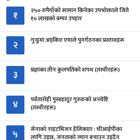
२५० रुपैयाँको सामान किनेका उपभोक्ताले जिते
१
१० लाखको बम्पर उपहार
गुन्डुमा अड्किए एमाले पुनर्गठनका प्रस्तावहरू
२
प्रज्ञाका तीन कुलपतिको शपथ (तस्वीरहरू)
३
पर्वतारोही पुरबहादुर गुरुङको अन्त्येष्टि
४
(तस्वीरहरू)
सेनाको नाइटभिजन हेलिकप्टर : भीआईपीका
५
लागि उड्छ, जनताको ज्यान बचाउन उड्दैन