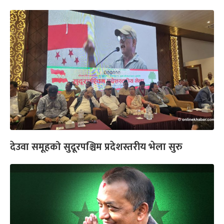
देउवा समूहको सुदूरपश्चिम प्रदेशस्तरीय भेला सुरु