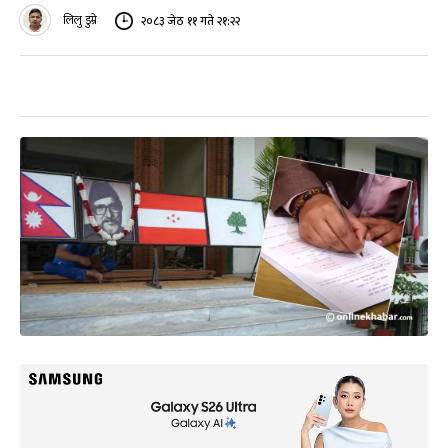
लिलु डुम्रे
२०८३ जेठ ११ गते २१:२२