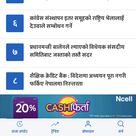
कांग्रेस संस्थापन इतर समूहको राष्ट्रिय भेलालाई
६
देउवाले सम्बोधन गर्ने
प्रधानमन्त्री बालेनले ल्याएको विधेयक संसदीय
७
समितिबाट जस्ताको तस्तै सदर
शैक्षिक क्रेडिट बैंक : विदेशमा अध्ययन पूरा नगरी
८
फर्किए नेपालमा निरन्तरता
सिँचाइ र खानेपानी : विद्युत् महसुलमा सहुलियत
९
दर, तर १३ प्रतिशत भ्याटको भार
ताजा अपडेट
ट्रेन्डिङ
प्रोफाइल
सर्च
Advertisment