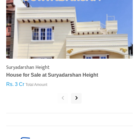
Suryadarshan Height
L
House for Sale at Suryadarshan Height
H
Rs. 3 Cr
R
Total Amount
‹
›