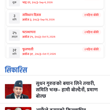
-
भाद्र १९, २०८३
Sep 4, 2026
शुक्र
संविधान दिवस
१ महिना बाँकी
३
-
असोज ३, २०८३
Sep 19, 2026
शनि
घटस्थापना
२ महिना बाँकी
२५
-
असोज २५, २०८३
Oct 11, 2026
आइत
फूलपाती
२ महिना बाँकी
३१
-
असोज ३१ , २०८३
Oct 17, 2026
शनि
कार्तिक सङ्क्रान्ति
२ महिना बाँकी
१
सिफारिस
-
कार्तिक १, २०८३
Oct 18, 2026
आइत
सुधन गुरुङको बयान लिने तयारी,
महानवमी
२ महिना बाँकी
३
-
समिति भन्छ– हामी बोल्दैनौं, प्रमाण
कार्तिक ३, २०८३
Oct 20, 2026
मंगल
बोल्छ
विजयादशमी
२ महिना बाँकी
४
-
कार्तिक ४, २०८३
Oct 21, 2026
बुध