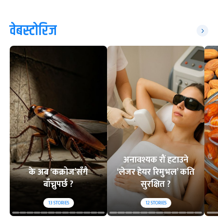
वेबस्टोरिज
अनावश्यक रौं हटाउने
के अब ‘कक्रोज’सँगै
‘लेजर हेयर रिमुभल’ कति
बाँच्नुपर्छ ?
सुरक्षित ?
13
STORIES
12
STORIES