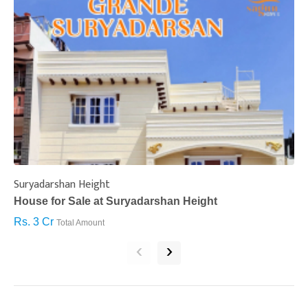
Suryadarshan Height
L
House for Sale at Suryadarshan Height
H
Rs. 3 Cr
R
Total Amount
‹
›