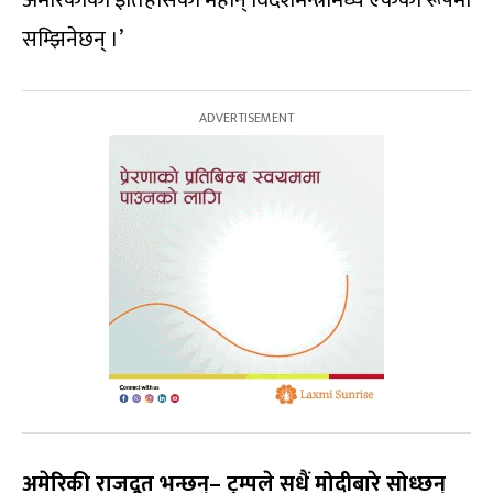
सम्झिनेछन् ।’
अमेरिकी राजदूत भन्छन्– ट्रम्पले सधैं मोदीबारे सोध्छन्