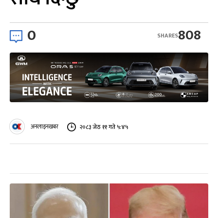
0
808
SHARES
अनलाइनखबर
२०८३ जेठ ११ गते ५:४५