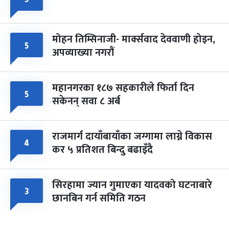
मोहन तिम्सिनाजी- मार्क्सवाद देववाणी होइन,
५
अपव्याख्या नगरौं
महानगरका १८७ सहकारीले फिर्ता दिन
५
सकेनन् सवा ८ अर्ब
राजमार्ग दायाँबायाँका जग्गामा लाग्ने विकास
४
कर ५ प्रतिशत बिन्दु बढाइँदै
सिरहामा ज्यान गुमाएका यादवको घटनाबारे
३
छानबिन गर्न समिति गठन