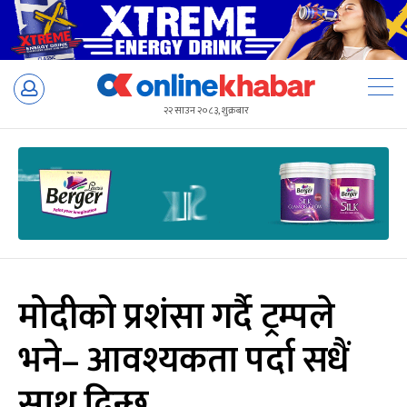
Skip
to
२२ साउन २०८३, शुक्रबार
content
मोदीको प्रशंसा गर्दै ट्रम्पले
भने– आवश्यकता पर्दा सधैं
साथ दिन्छु