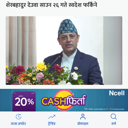
शेरबहादुर देउवा साउन २६ गते स्वदेश फर्किने
‘संसद्‍मा कालो चस्मा खोल्नू, बैठक चल्दा सेयर कारोबार
नगर्नू’
ताजा अपडेट
ट्रेन्डिङ
प्रोफाइल
सर्च