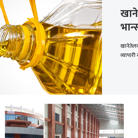
खाने
भान्
खानेतेलको
व्यापारी