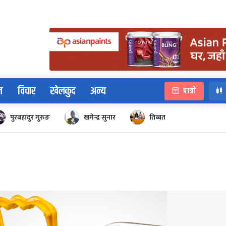
न
विचार
खेलकुद
अन्य
पात्रो
पुरबहादुर गुरुङ
खगेन्द्र सुनार
तिब्बत