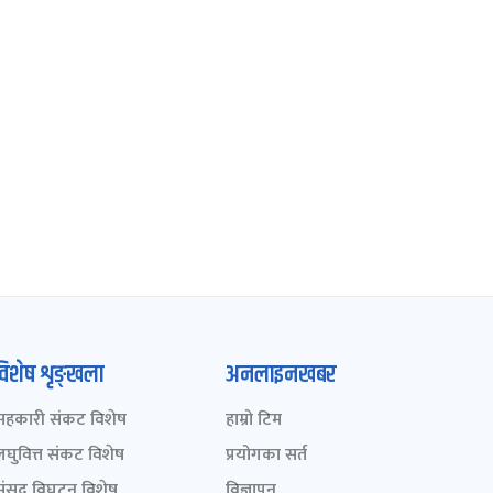
विशेष शृङ्खला
अनलाइनखबर
सहकारी संकट विशेष
हाम्रो टिम
लघुवित्त संकट विशेष
प्रयोगका सर्त
संसद् विघटन विशेष
विज्ञापन