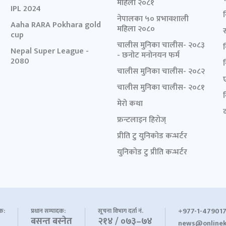
महिला २०८१
IPL 2024
नेपालका ५० प्रभावशाली
Aaha RARA Pokhara gold
महिला २०८०
cup
चालीस मुनिका चालीस- २०८३
Nepal Super League -
- छनोट मनोनयन फर्म
2080
चालीस मुनिका चालीस- २०८२
चालीस मुनिका चालीस- २०८१
मेरो कथा
द
फ्रन्टलाइन हिरोज्
प्रीति टु युनिकोड कन्भर्टर
युनिकोड टु प्रीति कन्भर्टर
+977-1-479017
शक:
प्रधान सम्पादक:
सूचना विभाग दर्ता नं.
बसन्त बस्नेत
२१४ / ०७३–७४
news@onlinek