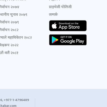
निर्वाचन २०७४
प्राइभेसी पोलिसी
स्थानीय चुनाव २०७९
सम्पर्क
निर्वाचन २०७९
निर्वाचन २०८२
एमाले महाधिवेशन २०८२
विश्वकप २०२२
शैं-बसैं २०८१
6, +977-1-4796489
habar.com