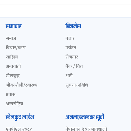
समाचार
बिजनेस
समाज
बजार
विचार/ब्लग
पर्यटन
साहित्य
रोजगार
अन्तर्वार्ता
बैंक / वित्त
खेलकुद़़
अटो
जीवनशैली/स्वास्थ्य
सूचना-प्रविधि
प्रवास
अन्तर्राष्ट्रिय
खेलकुद लाईभ
अनलाइनखबर सूची
एनपीएल २०८१
नेपालका ५० प्रभावशाली