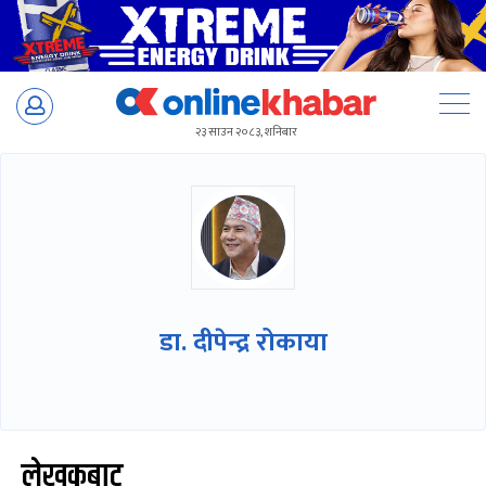
Skip
to
२३ साउन २०८३, शनिबार
content
डा. दीपेन्द्र रोकाया
लेखकबाट