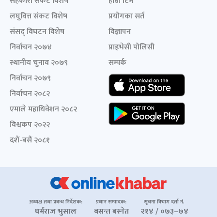
सहकारी संकट विशेष
हाम्रो टिम
लघुवित्त संकट विशेष
प्रयोगका सर्त
संसद् विघटन विशेष
विज्ञापन
निर्वाचन २०७४
प्राइभेसी पोलिसी
स्थानीय चुनाव २०७९
सम्पर्क
निर्वाचन २०७९
निर्वाचन २०८२
एमाले महाधिवेशन २०८२
विश्वकप २०२२
दशैं-बसैं २०८१
अध्यक्ष तथा प्रबन्ध निर्देशक:
प्रधान सम्पादक:
सूचना विभाग दर्ता नं.
धर्मराज भुसाल
बसन्त बस्नेत
२१४ / ०७३–७४