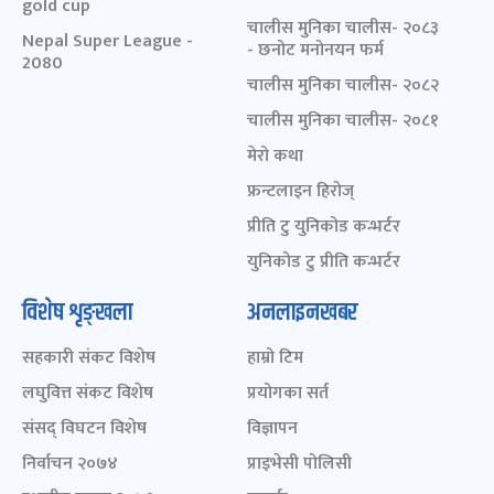
gold cup
चालीस मुनिका चालीस- २०८३
Nepal Super League -
- छनोट मनोनयन फर्म
2080
चालीस मुनिका चालीस- २०८२
चालीस मुनिका चालीस- २०८१
मेरो कथा
फ्रन्टलाइन हिरोज्
प्रीति टु युनिकोड कन्भर्टर
युनिकोड टु प्रीति कन्भर्टर
विशेष शृङ्खला
अनलाइनखबर
सहकारी संकट विशेष
हाम्रो टिम
लघुवित्त संकट विशेष
प्रयोगका सर्त
संसद् विघटन विशेष
विज्ञापन
निर्वाचन २०७४
प्राइभेसी पोलिसी