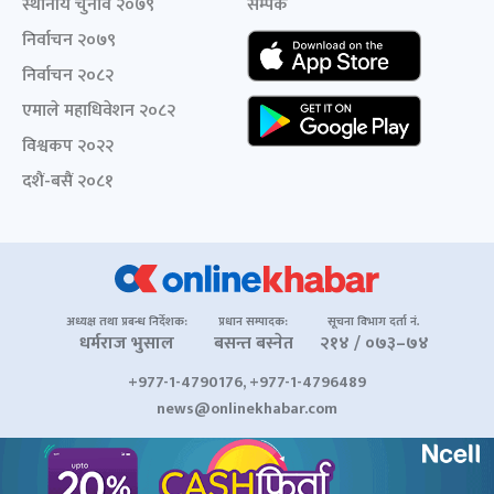
स्थानीय चुनाव २०७९
सम्पर्क
निर्वाचन २०७९
निर्वाचन २०८२
एमाले महाधिवेशन २०८२
विश्वकप २०२२
दशैं-बसैं २०८१
अध्यक्ष तथा प्रबन्ध निर्देशक:
प्रधान सम्पादक:
सूचना विभाग दर्ता नं.
धर्मराज भुसाल
बसन्त बस्नेत
२१४ / ०७३–७४
+977-1-4790176, +977-1-4796489
news@onlinekhabar.com
© २००६-२०२६ Onlinekhabar.com सर्वाधिकार सुरक्षित