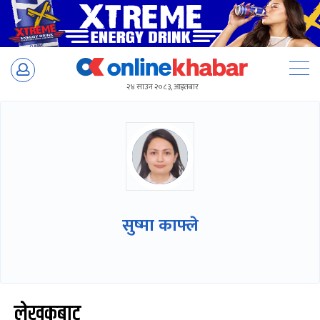
Skip
to
२४ साउन २०८३, आइतबार
content
सुष्मा काफ्ले
लेखकबाट