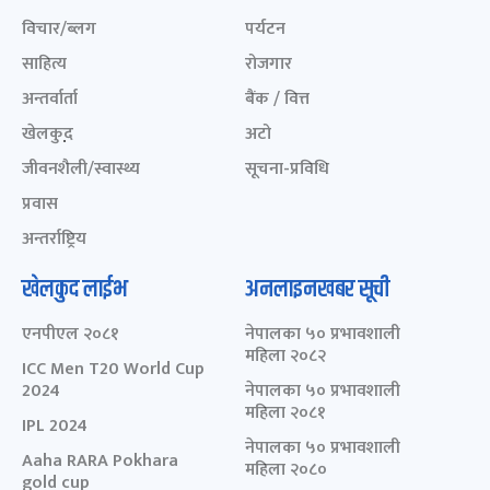
विचार/ब्लग
पर्यटन
साहित्य
रोजगार
अन्तर्वार्ता
बैंक / वित्त
खेलकुद़़
अटो
जीवनशैली/स्वास्थ्य
सूचना-प्रविधि
प्रवास
अन्तर्राष्ट्रिय
खेलकुद लाईभ
अनलाइनखबर सूची
एनपीएल २०८१
नेपालका ५० प्रभावशाली
महिला २०८२
ICC Men T20 World Cup
2024
नेपालका ५० प्रभावशाली
महिला २०८१
IPL 2024
नेपालका ५० प्रभावशाली
Aaha RARA Pokhara
महिला २०८०
gold cup