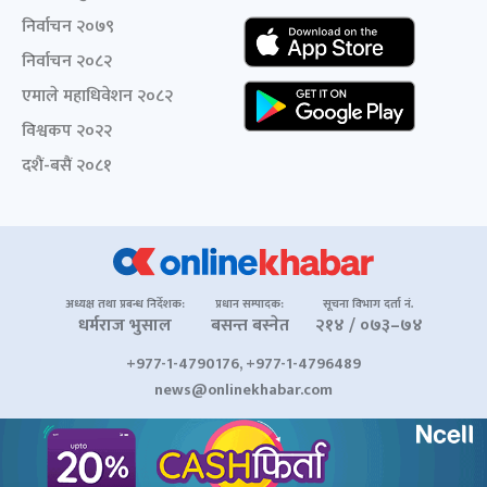
निर्वाचन २०७९
निर्वाचन २०८२
एमाले महाधिवेशन २०८२
विश्वकप २०२२
दशैं-बसैं २०८१
अध्यक्ष तथा प्रबन्ध निर्देशक:
प्रधान सम्पादक:
सूचना विभाग दर्ता नं.
धर्मराज भुसाल
बसन्त बस्नेत
२१४ / ०७३–७४
+977-1-4790176, +977-1-4796489
news@onlinekhabar.com
© २००६-२०२६ Onlinekhabar.com सर्वाधिकार सुरक्षित