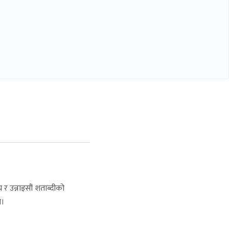
य र उन्नाइसौं शताब्दीको
हो।