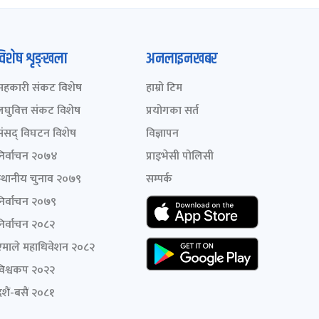
विशेष शृङ्खला
अनलाइनखबर
सहकारी संकट विशेष
हाम्रो टिम
लघुवित्त संकट विशेष
प्रयोगका सर्त
संसद् विघटन विशेष
विज्ञापन
निर्वाचन २०७४
प्राइभेसी पोलिसी
स्थानीय चुनाव २०७९
सम्पर्क
निर्वाचन २०७९
निर्वाचन २०८२
एमाले महाधिवेशन २०८२
विश्वकप २०२२
शैं-बसैं २०८१