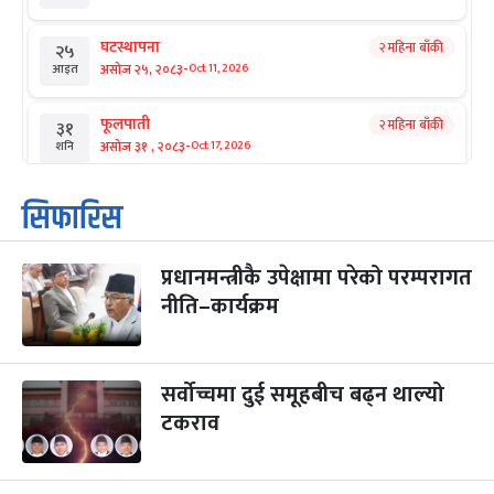
घटस्थापना
२ महिना बाँकी
२५
-
असोज २५, २०८३
Oct 11, 2026
आइत
फूलपाती
२ महिना बाँकी
३१
-
असोज ३१ , २०८३
Oct 17, 2026
शनि
कार्तिक सङ्क्रान्ति
२ महिना बाँकी
१
सिफारिस
-
कार्तिक १, २०८३
Oct 18, 2026
आइत
प्रधानमन्त्रीकै उपेक्षामा परेको परम्परागत
महानवमी
२ महिना बाँकी
३
-
नीति–कार्यक्रम
कार्तिक ३, २०८३
Oct 20, 2026
मंगल
विजयादशमी
२ महिना बाँकी
४
-
कार्तिक ४, २०८३
Oct 21, 2026
बुध
सर्वोच्चमा दुई समूहबीच बढ्न थाल्यो
टकराव
पापा‌ङ्कुशा एकादशी व्रत
२ महिना बाँकी
५
-
कार्तिक ५, २०८३
Oct 22, 2026
बिहि