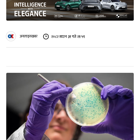
अनलाइनखबर
२०८२ साउन ३१ गते २१:५९