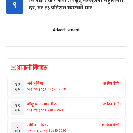
सिँचाइ र खानेपानी : विद्युत् महसुलमा सहुलियत
९
दर, तर १३ प्रतिशत भ्याटको भार
Advertisment
आगामी बिदाहरु
जनै पूर्णिमा
२१ दिन बाँकी
१२
-
भाद्र १२, २०८३
Aug 28, 2026
शुक्र
श्रीकृष्ण जन्माष्टमी व्रत
२८ दिन बाँकी
१९
-
भाद्र १९, २०८३
Sep 4, 2026
शुक्र
संविधान दिवस
१ महिना बाँकी
३
-
असोज ३, २०८३
Sep 19, 2026
शनि