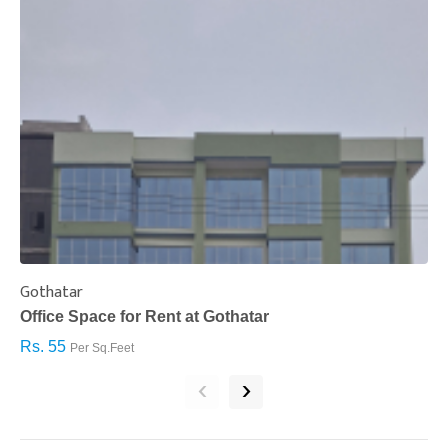
Gothatar
S
Office Space for Rent at Gothatar
H
Rs. 55
R
Per Sq.Feet
‹
›