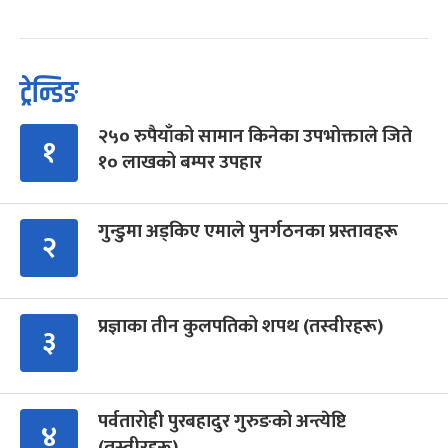
ट्रेन्डिङ
२५० रुपैयाँको सामान किनेका उपभोक्ताले जिते
१
१० लाखको बम्पर उपहार
गुन्डुमा अड्किए एमाले पुनर्गठनका प्रस्तावहरू
२
प्रज्ञाका तीन कुलपतिको शपथ (तस्वीरहरू)
३
पर्वतारोही पुरबहादुर गुरुङको अन्त्येष्टि
४
(तस्वीरहरू)