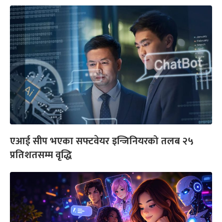
एआई सीप भएका सफ्टवेयर इन्जिनियरको तलब २५
प्रतिशतसम्म वृद्धि