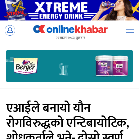
Skip
to
२२ साउन २०८३, शुक्रबार
content
एआईले बनायो यौन
रोगविरुद्धको एन्टिबायोटिक,
शोधकर्ताले भने- दोस्रो स्वर्ण