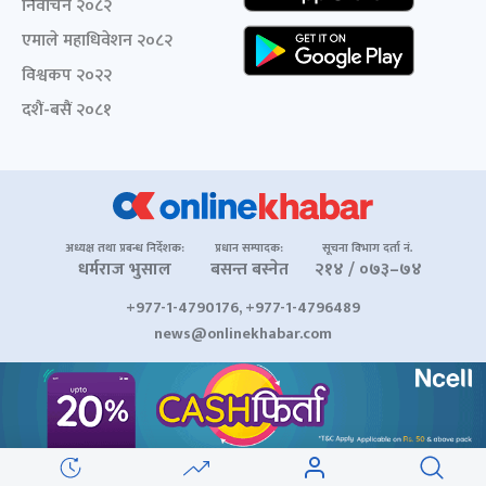
निर्वाचन २०८२
एमाले महाधिवेशन २०८२
विश्वकप २०२२
दशैं-बसैं २०८१
अध्यक्ष तथा प्रबन्ध निर्देशक:
प्रधान सम्पादक:
सूचना विभाग दर्ता नं.
धर्मराज भुसाल
बसन्त बस्नेत
२१४ / ०७३–७४
+977-1-4790176, +977-1-4796489
news@onlinekhabar.com
© २००६-२०२६ Onlinekhabar.com सर्वाधिकार सुरक्षित