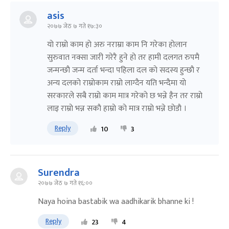
asis
२०७७ जेठ ७ गते १७:३०
याे राम्राे काम हाे अरु नराम्रा काम नि गरेका हाेलान
सुरुवात नक्सा जारी गरेरै हुने हाे तर हामी दलगत रुपमै
जन्मन्छाै जन्म दर्ता भन्दा पहिला दल काे सदस्य हुन्छाै र
अन्य दलकाे राम्राेकाम राम्राे लाग्दैन यति भन्दैमा याे
सरकारले सबै राम्राे काम मात्र गरेकाे छ भन्ने हैन तर राम्राे
लाइ राम्राे भन्न सकाै हाम्राे काे मात्र राम्राे भन्ने छाेडाै ।
Reply
10
3
Surendra
२०७७ जेठ ७ गते १६:००
Naya hoina bastabik wa aadhikarik bhanne ki !
Reply
23
4