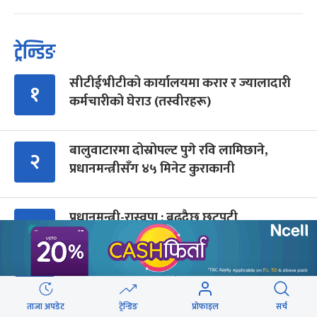
ट्रेन्डिङ
सीटीईभीटीको कार्यालयमा करार र ज्यालादारी
१
कर्मचारीको घेराउ (तस्वीरहरू)
बालुवाटारमा दोस्रोपल्ट पुगे रवि लामिछाने,
२
प्रधानमन्त्रीसँग ४५ मिनेट कुराकानी
प्रधानमन्त्री-रास्वपा : बढ्दैछ छटपटी
३
ओली-प्रचण्डको तीन बुँदेले प्रदेशपिच्छे संकट
४
ताजा अपडेट
ट्रेन्डिङ
प्रोफाइल
सर्च