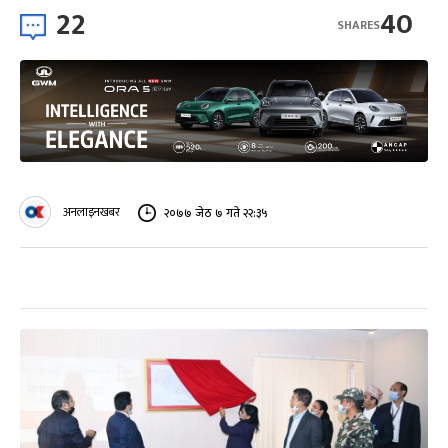
22
40
SHARES
अनलाइनखबर
२०७७ जेठ ७ गते २२:३५