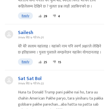
भारतिय सेना नेपाल को भुमि बाट स्वदेश फिर्ता भएको दृश्य
कहिलेसम्म देखिने छ ? मुलतः प्रश्न त्यहाँ अडकिएकाे छ ।
Reply
29
4
Sailesh
२०७७ जेठ ७ गते १५:३९
धेरै धेरै सलाम यहांलाइ । यहांकाे नाम पनि स्वर्ण अक्षरले लेखिने
छ इतिहासमा । पुस्ता पुस्ताले सम्झनेछन यहांकेा याेगदानलाइ ।
Reply
25
15
Sat Sat Bol
२०७७ जेठ ७ गते १५:३३
Huna ta Donald Trump pani pakhe nai ho, tara uu
chahin American Pakhe paryo, tara yiniharu ta pakka
gobbare pakhe parechan....aba hatta na patta sab