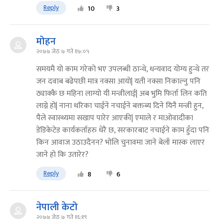
Reply
10
3
मोहन
२०७७ जेठ ७ गते १७:०५
समयमै यो काम गरेको भए उपलब्धी ठान्थे, धन्यवाद योग्य हुन्थे तर
जन दवाब बढेपछी मात्र नक्सा आयो| यती नक्सा निकाल्नु पनि
ठ्याक्कै छ महिना लाग्यो यी मन्त्रीलाई| अब भुमि फिर्ता लिन कति
लाग्ने हो| नाना थरिका चाईने नचाईने बक्तब्य दिने यिनै मन्त्री हुन,
पैले स्वास्थ्यमा सखाप पारेर आएकी| एमाले र माओवादीका
डेडिकेटेड कार्यकर्ताहरु धेरै छ, सरकारबाट नचाईने काम हुँदा पनि
किन आवाज उठाउदैनन? भोलि चुनावमा जाने बेलाँ मास्क लाएर
जाने हो कि उतारेर?
Reply
8
6
नेपाली केटो
२०७७ जेठ ७ गते १६:१९