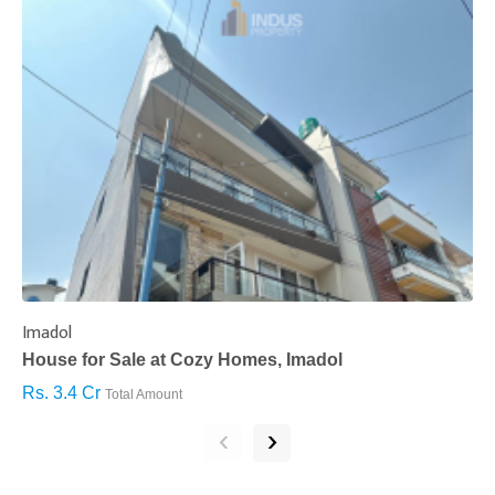
Imadol
B
House for Sale at Cozy Homes, Imadol
B
Rs. 3.4 Cr
R
Total Amount
‹
›