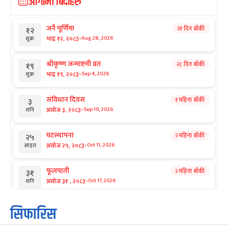
आगामी बिदाहरु
जनै पूर्णिमा
२१ दिन बाँकी
१२
-
भाद्र १२, २०८३
Aug 28, 2026
शुक्र
श्रीकृष्ण जन्माष्टमी व्रत
२८ दिन बाँकी
१९
-
भाद्र १९, २०८३
Sep 4, 2026
शुक्र
संविधान दिवस
१ महिना बाँकी
३
-
असोज ३, २०८३
Sep 19, 2026
शनि
घटस्थापना
२ महिना बाँकी
२५
-
असोज २५, २०८३
Oct 11, 2026
आइत
फूलपाती
२ महिना बाँकी
३१
-
असोज ३१ , २०८३
Oct 17, 2026
शनि
कार्तिक सङ्क्रान्ति
२ महिना बाँकी
१
सिफारिस
-
कार्तिक १, २०८३
Oct 18, 2026
आइत