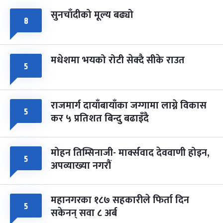
सुनचाँदीको मूल्य बढ्यो
८
मधेशमा भयको रोटी सेक्दै सीके राउत
५
राजमार्ग दायाँबायाँका जग्गामा लाग्ने विकास
५
कर ५ प्रतिशत बिन्दु बढाइँदै
मोहन तिम्सिनाजी- मार्क्सवाद देववाणी होइन,
५
अपव्याख्या नगरौं
महानगरका १८७ सहकारीले फिर्ता दिन
५
सकेनन् सवा ८ अर्ब