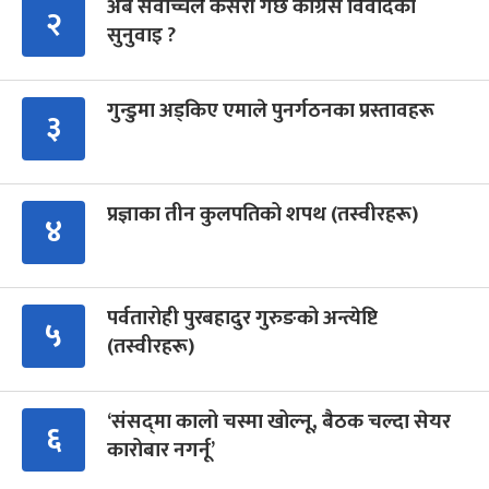
अब सर्वोच्चले कसरी गर्छ कांग्रेस विवादको
२
सुनुवाइ ?
गुन्डुमा अड्किए एमाले पुनर्गठनका प्रस्तावहरू
३
प्रज्ञाका तीन कुलपतिको शपथ (तस्वीरहरू)
४
पर्वतारोही पुरबहादुर गुरुङको अन्त्येष्टि
५
(तस्वीरहरू)
‘संसद्‍मा कालो चस्मा खोल्नू, बैठक चल्दा सेयर
६
कारोबार नगर्नू’