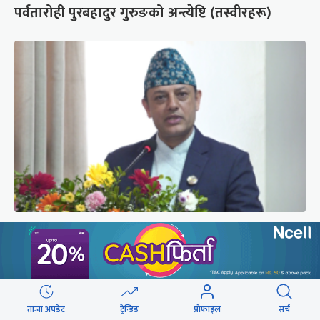
पर्वतारोही पुरबहादुर गुरुङको अन्त्येष्टि (तस्वीरहरू)
‘संसद्‍मा कालो चस्मा खोल्नू, बैठक चल्दा सेयर कारोबार
नगर्नू’
ताजा अपडेट
ट्रेन्डिङ
प्रोफाइल
सर्च