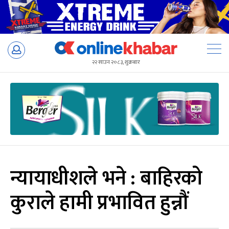
Skip
to
२२ साउन २०८३, शुक्रबार
content
न्यायाधीशले भने : बाहिरको
कुराले हामी प्रभावित हुन्नौं