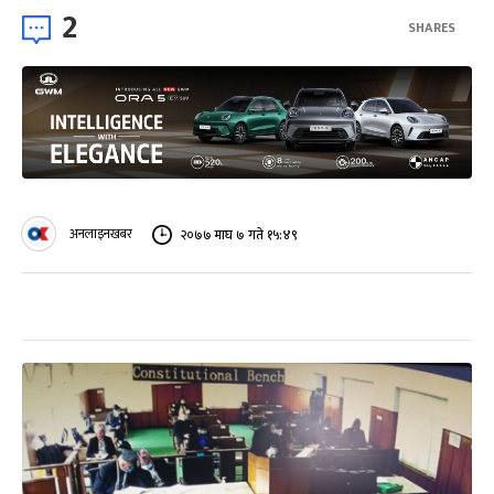
2
SHARES
अनलाइनखबर
२०७७ माघ ७ गते १५:४९