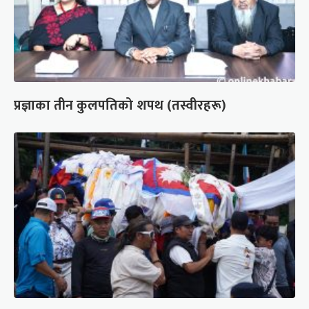
प्रज्ञाका तीन कुलपतिको शपथ (तस्वीरहरू)