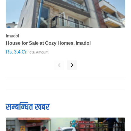
Imadol
B
House for Sale at Cozy Homes, Imadol
B
Rs. 3.4 Cr
R
Total Amount
‹
›
सम्बन्धित खबर