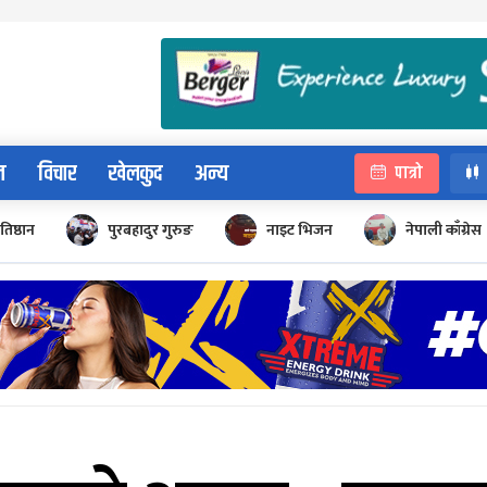
न
विचार
खेलकुद
अन्य
पात्रो
रतिष्ठान
पुरबहादुर गुरुङ
नाइट भिजन
नेपाली काँग्रेस