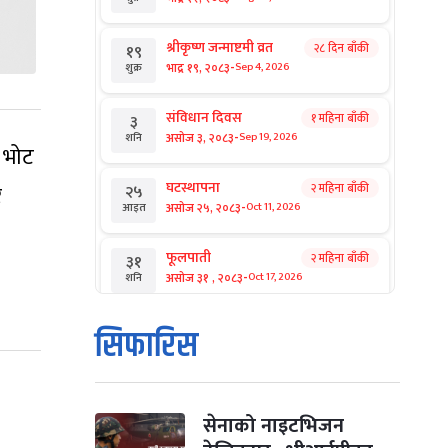
श्रीकृष्ण जन्माष्टमी व्रत
२८ दिन बाँकी
१९
-
भाद्र १९, २०८३
Sep 4, 2026
शुक्र
संविधान दिवस
१ महिना बाँकी
३
-
असोज ३, २०८३
Sep 19, 2026
शनि
र भोट
घटस्थापना
र
२ महिना बाँकी
२५
-
असोज २५, २०८३
Oct 11, 2026
आइत
फूलपाती
२ महिना बाँकी
३१
-
असोज ३१ , २०८३
Oct 17, 2026
शनि
कार्तिक सङ्क्रान्ति
२ महिना बाँकी
१
सिफारिस
-
कार्तिक १, २०८३
Oct 18, 2026
आइत
महानवमी
२ महिना बाँकी
३
-
कार्तिक ३, २०८३
Oct 20, 2026
मंगल
सेनाको नाइटभिजन