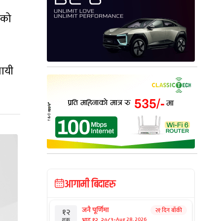
ेशको
थायी
आगामी बिदाहरु
जनै पूर्णिमा
२१ दिन बाँकी
१२
-
भाद्र १२, २०८३
Aug 28, 2026
शुक्र