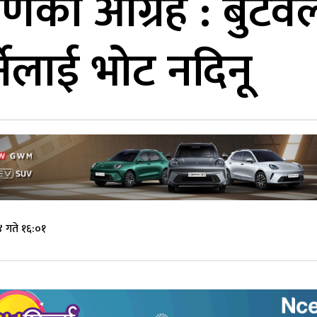
ँणको आग्रह : बुटवल
नेलाई भोट नदिनू
 गते १६:०१