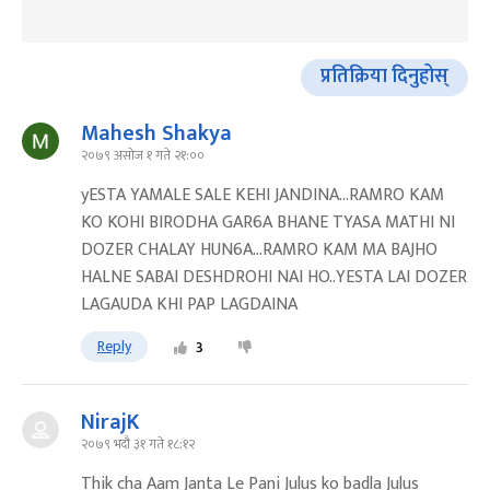
प्रतिक्रिया दिनुहोस्
Mahesh Shakya
२०७९ असोज १ गते २१:००
yESTA YAMALE SALE KEHI JANDINA...RAMRO KAM
KO KOHI BIRODHA GAR6A BHANE TYASA MATHI NI
DOZER CHALAY HUN6A...RAMRO KAM MA BAJHO
HALNE SABAI DESHDROHI NAI HO..YESTA LAI DOZER
LAGAUDA KHI PAP LAGDAINA
Reply
3
NirajK
२०७९ भदौ ३१ गते १८:१२
Thik cha Aam Janta Le Pani Julus ko badla Julus