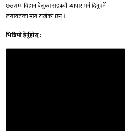
छठसम्म विहान बेलुका सडकमै व्यापार गर्न दिनुपर्ने
लगायतका माग राखेका छन् ।
भिडियो हेर्नुहोस् :