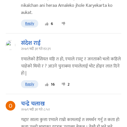
nikalchan ani heraa Amaleko jhole Karyekarta ko
aukat.
Reply
6
संदेश राई
२०७९ भदौ ३१ गते १२:३९
एमालेको हैसियत यहि त हो, एमाले रास्ट्र र जनताको भलो कहिले
चाहेको थियो र ? आउने चुनाबमा एमालेलाई भोट होइन लात दिने
हो |
Reply
16
2
चन्द्रे चलाख
२०७९ भदौ ३१ गते ८:५२
गद्दार साला कुत्ता एमाले राम्रो कामलाई त समर्थन गर्नु त कता हो
कता उल्तो भाडाका टट्टुहरू उचाल्छ बेकुब । तेस्तै हो भने भने