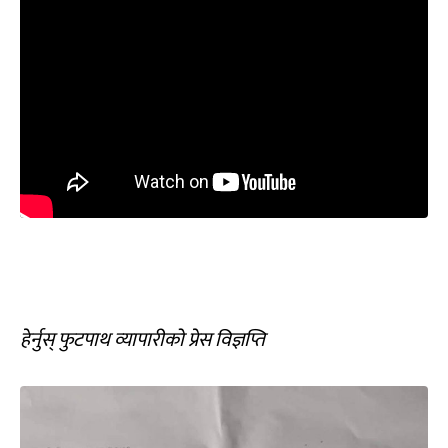
हेर्नुस् फुटपाथ व्‍यापारीको प्रेस विज्ञप्ति