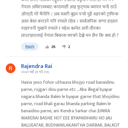
नेपाल अधिराज्यबाट काठमाडौं आइ फुट्पाथ ब्यापार भन्दै ठाउँ
ओगट्दै गरे भैगोनि । अब यसरी बुझ्न पर्‍यो पुह्रै शहरको ट्राफिक
अस्त बेस्त बनाउने पनि एमाले रहेछ । सार्बजनिक जग्गा हदप्नत
पाइएननी गुखाने एमाले र महेश बस्नेत अनी तीनका
छाउराहरुलाई नेपाल बिकास भएको देख्ने मन छैन कि क्या हो ?
Reply
26
2
Rajendra Rai
२०७९ भदौ ३१ गते २:१८
Haina yeso fohor uthauna khojyo road banaidinu
parne, rojgari dinu parne etc. , Aba illegal byapar
nagara bhanda Balen le byapar garne that khojidinu
parne, road khali garau bhanda parking Balen le
banaidinu parne, ani Kendra Sarkar chai JUMRA
MARERAI BASNE HO? EEE BYAPARIHARU HO JAU
BALUEATAR, BUDHANILAKANTHA DARBAR, BALKOT