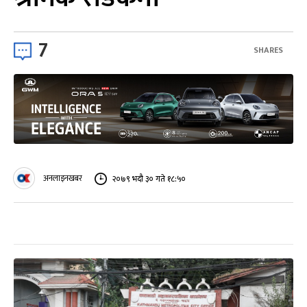
7
SHARES
अनलाइनखबर
२०७९ भदौ ३० गते १८:५०