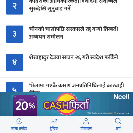
कांग्रेसको आधिकारिकता विवादमा सर्वोच्चले
२
सुरुदेखि सुनुवाइ गर्ने
चीनको चासोपछि सरकारले रद्द गर्‍यो तिब्बती
३
अध्ययन सम्मेलन
शेरबहादुर देउवा साउन २६ गते स्वदेश फर्किने
४
‘भेलामा गएकै कारण जनप्रतिनिधिलाई कारबाही
५
हुँदैन’
एकवर्षे मुख्यमन्त्री बन्न एमालेको शक्ति संघर्ष
६
उत्कर्षमा
ताजा अपडेट
ट्रेन्डिङ
प्रोफाइल
सर्च