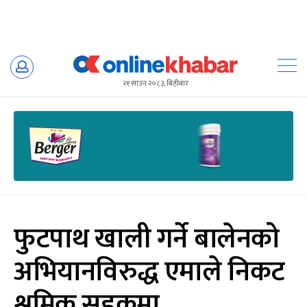
Skip
to
२१ साउन २०८३, बिहीबार
content
फुटपाथ खाली गर्ने बालेनको
अभियानविरुद्ध एमाले निकट
श्रमिक सडकमा