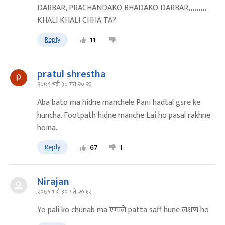
DARBAR, PRACHANDAKO BHADAKO DARBAR,,,,,,,,,
KHALI KHALI CHHA TA?
Reply
11
pratul shrestha
२०७९ भदौ ३० गते २०:२३
Aba bato ma hidne manchele Pani hadtal gsre ke
huncha. Footpath hidne manche Lai ho pasal rakhne
hoina.
Reply
67
1
Nirajan
२०७९ भदौ ३० गते २०:१२
Yo pali ko chunab ma एमाले patta saff hune लक्षण ho