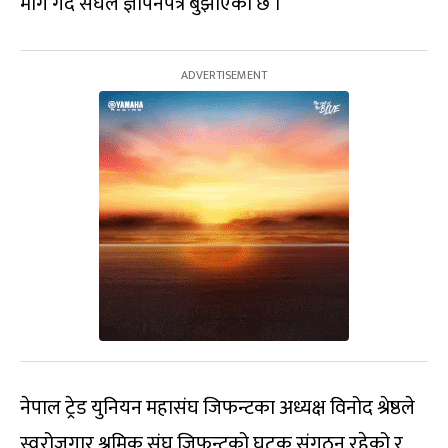
माग गर्दै संघले ज्ञापनपत्र बुझाएको छ ।
नेपाल ट्रेड युनियन महासंघ जिफन्टका अध्यक्ष विनोद श्रेष्ठले
स्वरोजगार श्रमिक संघ जिफन्टको घटक संगठन रहेको र