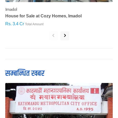
Imadol
B
House for Sale at Cozy Homes, Imadol
B
Rs. 3.4 Cr
R
Total Amount
‹
›
सम्बन्धित खबर