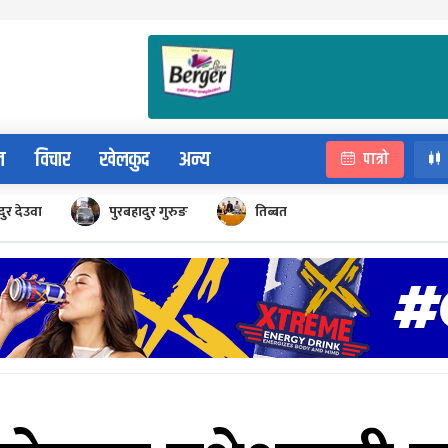
न
विचार
खेलकुद
अन्य
पात्रो
ुर देउवा
पुरबहादुर गुरुङ
तिब्बत