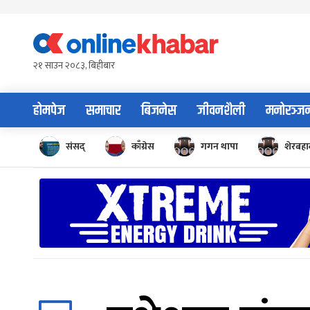
Skip
to
content
२१ साउन २०८३, बिहीबार
होमपेज
समाचार
बिजनेस
जीवनशैली
मनोरञ्ज
संसद्
काँग्रेस
गगन थापा
शेरबहाद