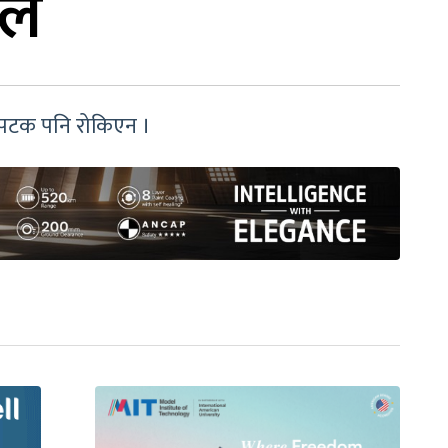
दल
यसपटक पनि रोकिएन ।