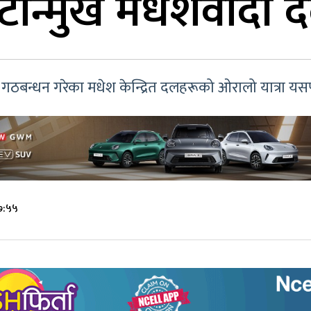
टोन्मुख मधेशवादी 
ग गठबन्धन गरेका मधेश केन्द्रित दलहरूको ओरालो यात्रा 
७:५५