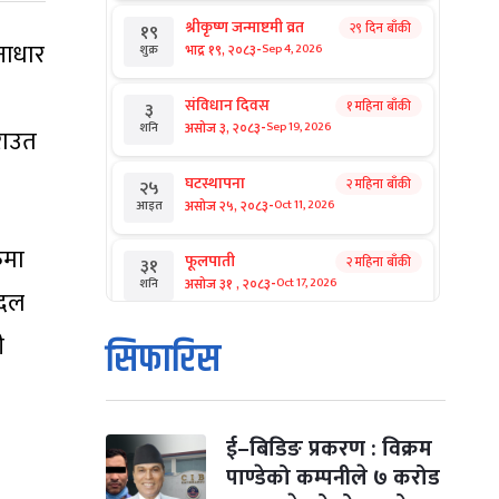
श्रीकृष्ण जन्माष्टमी व्रत
२९ दिन बाँकी
१९
नाधार
-
भाद्र १९, २०८३
Sep 4, 2026
शुक्र
संविधान दिवस
१ महिना बाँकी
३
-
असोज ३, २०८३
Sep 19, 2026
शनि
राउत
घटस्थापना
२ महिना बाँकी
२५
-
असोज २५, २०८३
Oct 11, 2026
आइत
ुमा
फूलपाती
२ महिना बाँकी
३१
-
असोज ३१ , २०८३
Oct 17, 2026
शनि
 दल
ी
कार्तिक सङ्क्रान्ति
२ महिना बाँकी
१
सिफारिस
-
कार्तिक १, २०८३
Oct 18, 2026
आइत
महानवमी
२ महिना बाँकी
३
-
कार्तिक ३, २०८३
Oct 20, 2026
मंगल
ई–बिडिङ प्रकरण : विक्रम
पाण्डेको कम्पनीले ७ करोड
विजयादशमी
२ महिना बाँकी