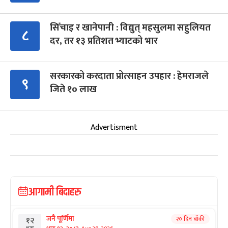
सिँचाइ र खानेपानी : विद्युत् महसुलमा सहुलियत
८
दर, तर १३ प्रतिशत भ्याटको भार
सरकारको करदाता प्रोत्साहन उपहार : हेमराजले
९
जिते १० लाख
Advertisment
आगामी बिदाहरु
जनै पूर्णिमा
२० दिन बाँकी
१२