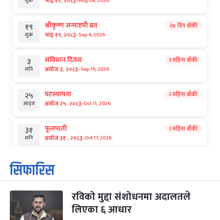
-
भाद्र १२, २०८३
Aug 28, 2026
शुक्र
श्रीकृष्ण जन्माष्टमी व्रत
२७ दिन बाँकी
१९
-
भाद्र १९, २०८३
Sep 4, 2026
शुक्र
संविधान दिवस
१ महिना बाँकी
३
-
असोज ३, २०८३
Sep 19, 2026
शनि
घटस्थापना
२ महिना बाँकी
२५
-
असोज २५, २०८३
Oct 11, 2026
आइत
फूलपाती
२ महिना बाँकी
३१
-
असोज ३१ , २०८३
Oct 17, 2026
शनि
कार्तिक सङ्क्रान्ति
२ महिना बाँकी
१
सिफारिस
-
कार्तिक १, २०८३
Oct 18, 2026
आइत
रविको मुद्दा संशोधनमा अदालतले
महानवमी
२ महिना बाँकी
३
-
लिएका ६ आधार
कार्तिक ३, २०८३
Oct 20, 2026
मंगल