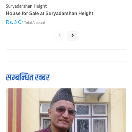
Suryadarshan Height
L
House for Sale at Suryadarshan Height
H
Rs. 3 Cr
R
Total Amount
‹
›
सम्बन्धित खबर