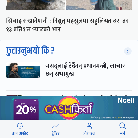
सिँचाइ र खानेपानी : विद्युत् महसुलमा सहुलियत दर, तर
१३ प्रतिशत भ्याटको भार
छुटाउनुभयो कि ?
संसद्लाई टेर्दैनन् प्रधानमन्त्री, लाचार
छन् सभामुख
‘अस्थायी प्रकृतिको अध्यादेशले ऐनको
व्यवस्था विस्थापित गर्न सक्दैन’
सरकार-प्रसाईं लुकामारी : छिनमै
ताजा अपडेट
ट्रेन्डिङ
प्रोफाइल
सर्च