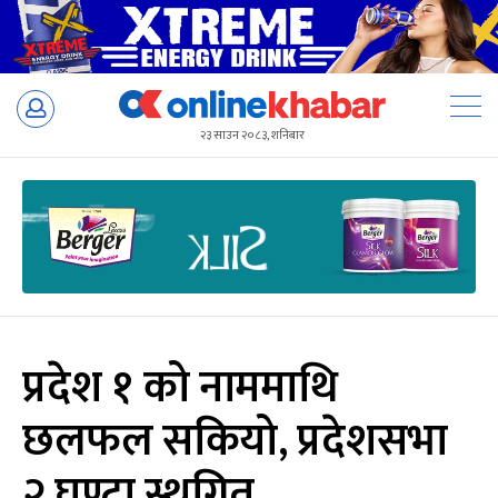
Skip
to
२३ साउन २०८३, शनिबार
content
प्रदेश १ को नाममाथि
छलफल सकियो, प्रदेशसभा
२ घण्टा स्थगित