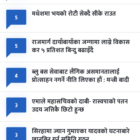
मधेशमा भयको रोटी सेक्दै सीके राउत
५
राजमार्ग दायाँबायाँका जग्गामा लाग्ने विकास
५
कर ५ प्रतिशत बिन्दु बढाइँदै
ब्लु बस सेवाबाट लैंगिक असमानतालाई
४
प्रोत्साहन नगर्ने नीति लिएका हौं : मन्त्री बादी
एमाले महासचिवको दाबी- रास्वपाको पतन
३
उदय जत्तिकै छिटो हुन्छ
सिरहामा ज्यान गुमाएका यादवको घटनाबारे
३
छानबिन गर्न समिति गठन