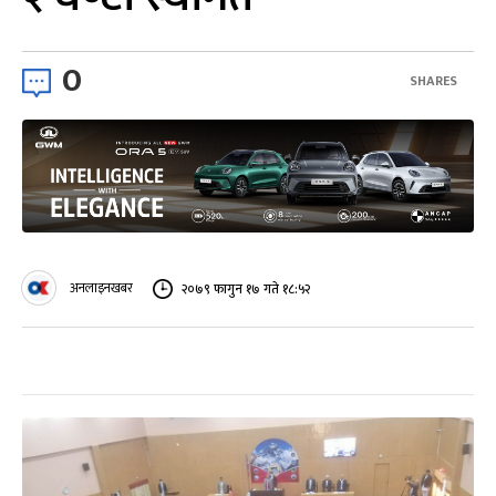
0
SHARES
अनलाइनखबर
२०७९ फागुन १७ गते १८:५२