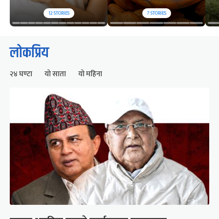
12
STORIES
7
STORIES
लोकप्रिय
२४ घण्टा
यो साता
यो महिना