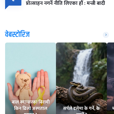
४
प्रोत्साहन नगर्ने नीति लिएका हौं : मन्त्री बादी
वेबस्टोरिज
बाल क्यान्सरका बिरामी
किन ढिलो अस्पताल
सर्पले डसेमा के गर्ने, के
च