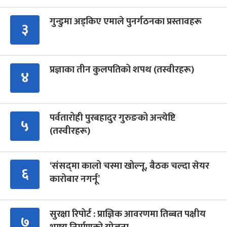
गुन्डुमा अड्किए एमाले पुनर्गठनका प्रस्तावहरू
३
प्रज्ञाका तीन कुलपतिको शपथ (तस्वीरहरू)
४
पर्वतारोही पुरबहादुर गुरुङको अन्त्येष्टि
५
(तस्वीरहरू)
‘संसद्‍मा कालो चस्मा खोल्नू, बैठक चल्दा सेयर
६
कारोबार नगर्नू’
सुरक्षा रिपोर्ट : प्राज्ञिक आवरणमा तिब्बत पक्षीय
७