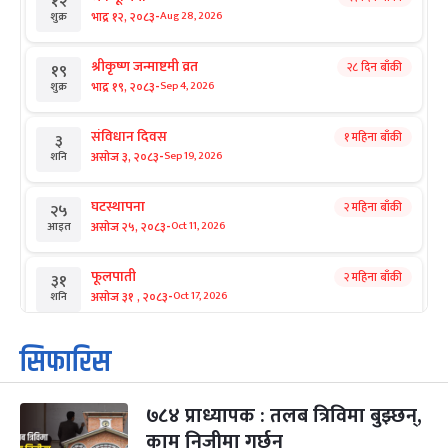
१२
-
भाद्र १२, २०८३
Aug 28, 2026
शुक्र
श्रीकृष्ण जन्माष्टमी व्रत
२८ दिन बाँकी
१९
-
भाद्र १९, २०८३
Sep 4, 2026
शुक्र
संविधान दिवस
१ महिना बाँकी
३
-
असोज ३, २०८३
Sep 19, 2026
शनि
घटस्थापना
२ महिना बाँकी
२५
-
असोज २५, २०८३
Oct 11, 2026
आइत
फूलपाती
२ महिना बाँकी
३१
-
असोज ३१ , २०८३
Oct 17, 2026
शनि
कार्तिक सङ्क्रान्ति
२ महिना बाँकी
१
सिफारिस
-
कार्तिक १, २०८३
Oct 18, 2026
आइत
७८४ प्राध्यापक : तलब त्रिविमा बुझ्छन्,
महानवमी
२ महिना बाँकी
३
-
काम निजीमा गर्छन्
कार्तिक ३, २०८३
Oct 20, 2026
मंगल