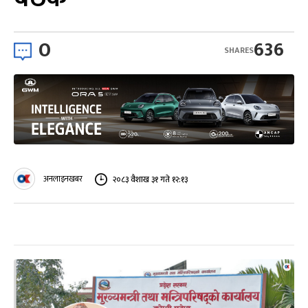
0
636
SHARES
अनलाइनखबर
२०८३ वैशाख ३१ गते १२:१३