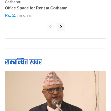
Gothatar
S
Office Space for Rent at Gothatar
H
Rs. 55
R
Per Sq.Feet
‹
›
सम्बन्धित खबर