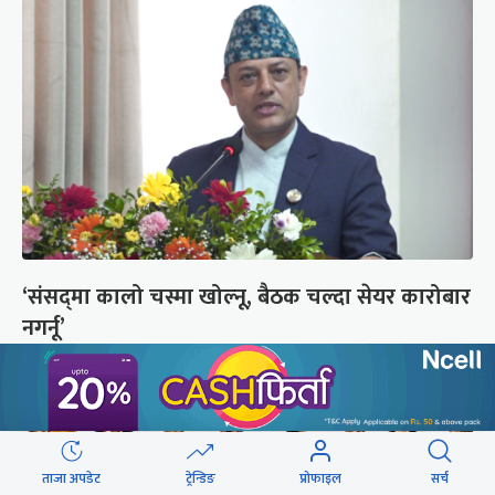
‘संसद्‍मा कालो चस्मा खोल्नू, बैठक चल्दा सेयर कारोबार
नगर्नू’
ताजा अपडेट
ट्रेन्डिङ
प्रोफाइल
सर्च