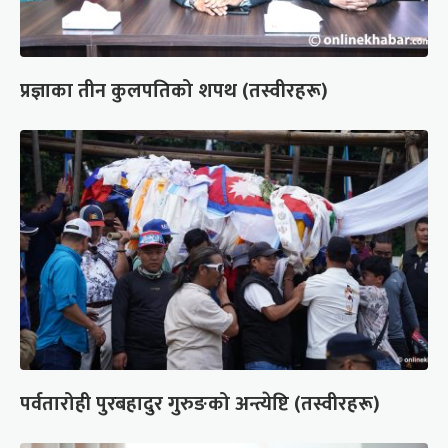
प्रज्ञाका तीन कुलपतिको शपथ (तस्वीरहरू)
पर्वतारोही पुरबहादुर गुरुङको अन्त्येष्टि (तस्वीरहरू)