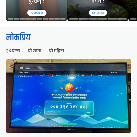
पुग्छन् ?
नगर्ने ?
10
STORIES
6
STORIES
लोकप्रिय
२४ घण्टा
यो साता
यो महिना