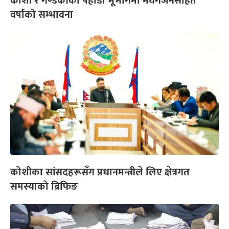
कोशी र गण्डकीका पहाडी भूभागमा मेघगर्जनसहित
वर्षाको सम्भावना
कोशीका सांसदहरूसँग प्रधानमन्त्रीले लिए क्षेत्रगत
समस्याको ब्रिफिङ