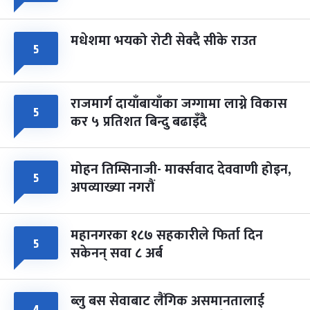
मधेशमा भयको रोटी सेक्दै सीके राउत
५
राजमार्ग दायाँबायाँका जग्गामा लाग्ने विकास
५
कर ५ प्रतिशत बिन्दु बढाइँदै
मोहन तिम्सिनाजी- मार्क्सवाद देववाणी होइन,
५
अपव्याख्या नगरौं
महानगरका १८७ सहकारीले फिर्ता दिन
५
सकेनन् सवा ८ अर्ब
ब्लु बस सेवाबाट लैंगिक असमानतालाई