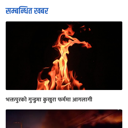
सम्बन्धित खबर
भक्तपुरको गुन्डुमा कुखुरा फर्ममा आगलागी