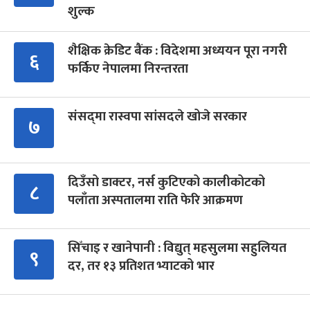
शुल्क
शैक्षिक क्रेडिट बैंक : विदेशमा अध्ययन पूरा नगरी
६
फर्किए नेपालमा निरन्तरता
संसद्‍मा रास्वपा सांसदले खोजे सरकार
७
दिउँसो डाक्टर, नर्स कुटिएको कालीकोटको
८
पलाँता अस्पतालमा राति फेरि आक्रमण
सिँचाइ र खानेपानी : विद्युत् महसुलमा सहुलियत
९
दर, तर १३ प्रतिशत भ्याटको भार