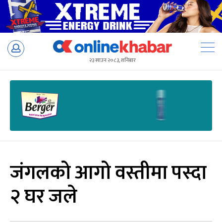
Skip
to
२३ साउन २०८३, शनिबार
content
जंगलको आगो वस्तीमा पस्दा
२ घर जले