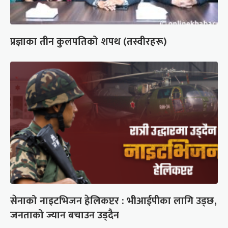
प्रज्ञाका तीन कुलपतिको शपथ (तस्वीरहरू)
सेनाको नाइटभिजन हेलिकप्टर : भीआईपीका लागि उड्छ,
जनताको ज्यान बचाउन उड्दैन