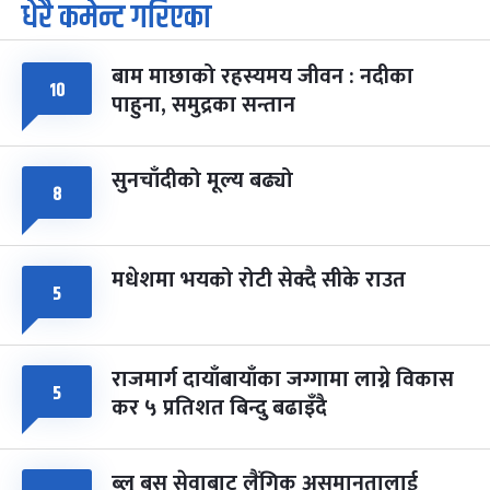
धेरै कमेन्ट गरिएका
पूर्णिमा व्रत
७ महिना बाँकी
७
-
चैत्र ७, २०८३
Mar 21, 2027
आइत
बाम माछाको रहस्यमय जीवन : नदीका
फागुपूर्णिमा
१०
७ महिना बाँकी
८
पाहुना, समुद्रका सन्तान
-
चैत्र ८, २०८३
Mar 22, 2027
सोम
सुनचाँदीको मूल्य बढ्यो
८
मधेशमा भयको रोटी सेक्दै सीके राउत
५
राजमार्ग दायाँबायाँका जग्गामा लाग्ने विकास
५
कर ५ प्रतिशत बिन्दु बढाइँदै
ब्लु बस सेवाबाट लैंगिक असमानतालाई