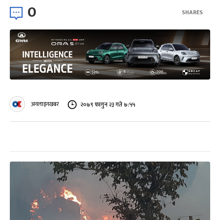
0
SHARES
अनलाइनखबर
२०७९ फागुन २३ गते ७:५५