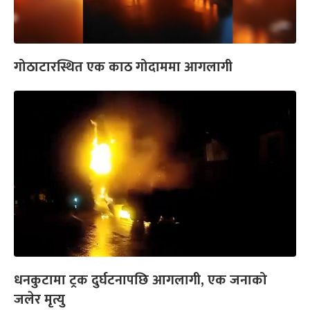
गोठाटारस्थित एक काठ गोदाममा आगलागी
धनकुटामा ट्रक दुर्घटनापछि आगलागी, एक जनाको
जलेर मृत्यु