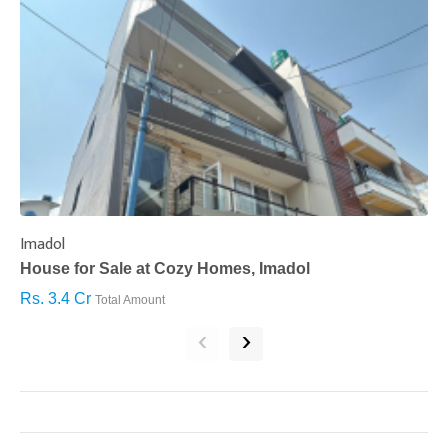
Imadol
B
House for Sale at Cozy Homes, Imadol
B
Rs. 3.4 Cr
R
Total Amount
‹
›