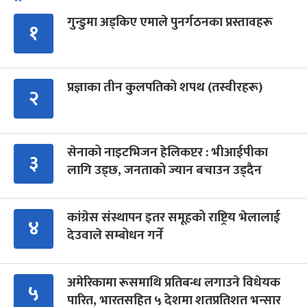
गुन्डुमा अड्किए एमाले पुनर्गठनका प्रस्तावहरू
१
प्रज्ञाका तीन कुलपतिको शपथ (तस्वीरहरू)
२
सेनाको नाइटभिजन हेलिकप्टर : भीआईपीका
३
लागि उड्छ, जनताको ज्यान बचाउन उड्दैन
कांग्रेस संस्थापन इतर समूहको राष्ट्रिय भेलालाई
४
देउवाले सम्बोधन गर्ने
अमेरिकामा रूसमाथि प्रतिबन्ध लगाउने विधेयक
५
पारित, भारतसहित ५ देशमा शतप्रतिशत भन्सार