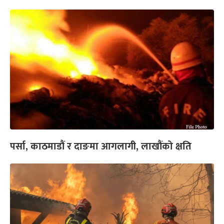
पर्सा, काठमाडौं र दाङमा आगलागी, लाखौंको क्षति