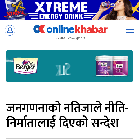
Skip
to
२२ साउन २०८३, शुक्रबार
content
जनगणनाको नतिजाले नीति-
निर्मातालाई दिएको सन्देश