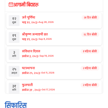
आगामी बिदाहरु
जनै पूर्णिमा
२१ दिन बाँकी
१२
-
भाद्र १२, २०८३
Aug 28, 2026
शुक्र
श्रीकृष्ण जन्माष्टमी व्रत
२८ दिन बाँकी
१९
-
भाद्र १९, २०८३
Sep 4, 2026
शुक्र
संविधान दिवस
१ महिना बाँकी
३
-
असोज ३, २०८३
Sep 19, 2026
शनि
घटस्थापना
२ महिना बाँकी
२५
-
असोज २५, २०८३
Oct 11, 2026
आइत
फूलपाती
२ महिना बाँकी
३१
-
असोज ३१ , २०८३
Oct 17, 2026
शनि
कार्तिक सङ्क्रान्ति
२ महिना बाँकी
१
सिफारिस
-
कार्तिक १, २०८३
Oct 18, 2026
आइत