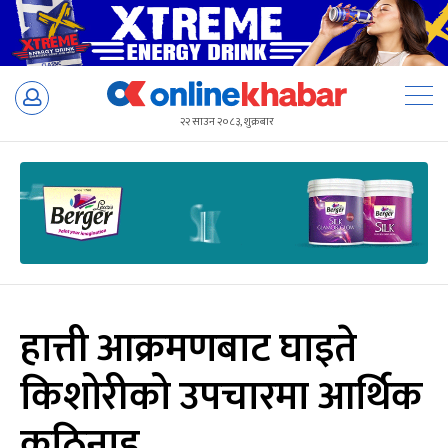
Skip
to
२२ साउन २०८३, शुक्रबार
content
हात्ती आक्रमणबाट घाइते
किशोरीको उपचारमा आर्थिक
कठिनाइ