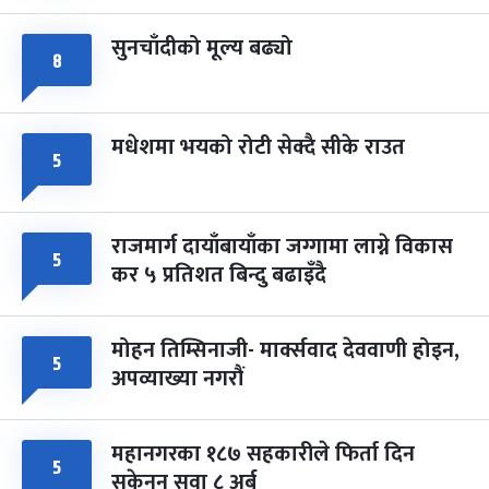
सुनचाँदीको मूल्य बढ्यो
८
मधेशमा भयको रोटी सेक्दै सीके राउत
५
राजमार्ग दायाँबायाँका जग्गामा लाग्ने विकास
५
कर ५ प्रतिशत बिन्दु बढाइँदै
मोहन तिम्सिनाजी- मार्क्सवाद देववाणी होइन,
५
अपव्याख्या नगरौं
महानगरका १८७ सहकारीले फिर्ता दिन
५
सकेनन् सवा ८ अर्ब