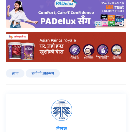
झापा
हात्तीको आक्रमण
लेखक