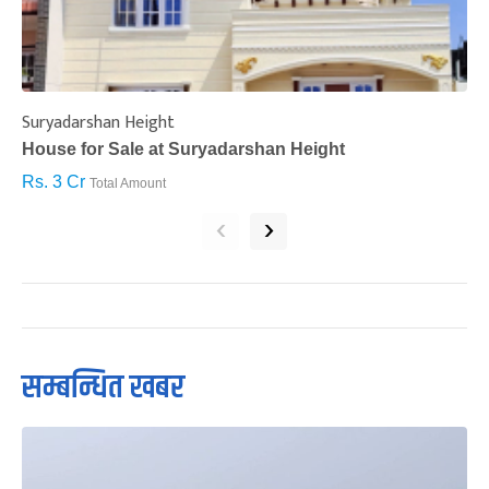
Suryadarshan Height
L
House for Sale at Suryadarshan Height
H
Rs. 3 Cr
R
Total Amount
‹
›
सम्बन्धित खबर