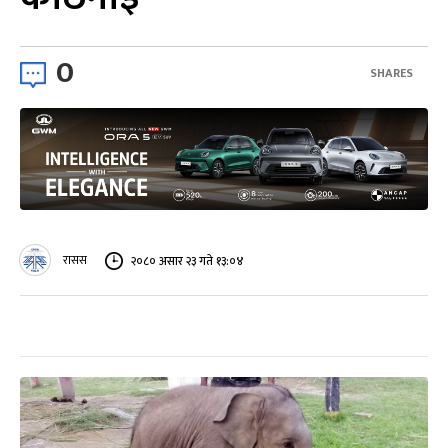
0
SHARES
रासस
२०८० असार २३ गते १३:०४