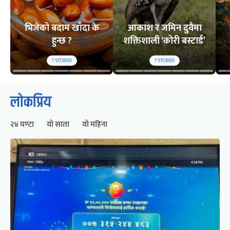
भिजेको बदाम खाँदा के
आकाश र जमिन दुवैमा
हुन्छ ?
शक्तिशाली ‘कोरी बस्टार्ड’
7
STORIES
7
STORIES
लोकप्रिय
२४ घण्टा
यो साता
यो महिना