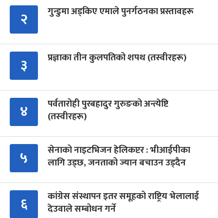
गुन्डुमा अड्किए एमाले पुनर्गठनका प्रस्तावहरू
२
प्रज्ञाका तीन कुलपतिको शपथ (तस्वीरहरू)
३
पर्वतारोही पुरबहादुर गुरुङको अन्त्येष्टि
४
(तस्वीरहरू)
सेनाको नाइटभिजन हेलिकप्टर : भीआईपीका
५
लागि उड्छ, जनताको ज्यान बचाउन उड्दैन
कांग्रेस संस्थापन इतर समूहको राष्ट्रिय भेलालाई
६
देउवाले सम्बोधन गर्ने