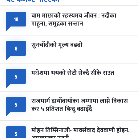
-
चैत्र ७, २०८३
Mar 21, 2027
आइत
बाम माछाको रहस्यमय जीवन : नदीका
१०
फागुपूर्णिमा
७ महिना बाँकी
८
पाहुना, समुद्रका सन्तान
-
चैत्र ८, २०८३
Mar 22, 2027
सोम
सुनचाँदीको मूल्य बढ्यो
८
मधेशमा भयको रोटी सेक्दै सीके राउत
५
राजमार्ग दायाँबायाँका जग्गामा लाग्ने विकास
५
कर ५ प्रतिशत बिन्दु बढाइँदै
मोहन तिम्सिनाजी- मार्क्सवाद देववाणी होइन,
५