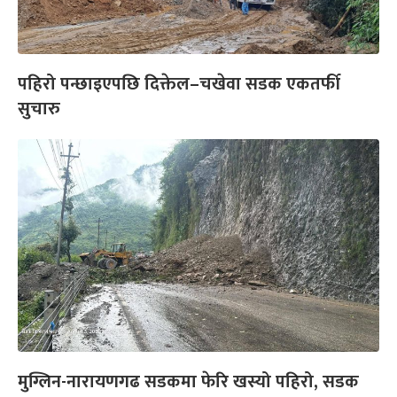
पहिरो पन्छाइएपछि दिक्तेल–चखेवा सडक एकतर्फी
सुचारु
मुग्लिन-नारायणगढ सडकमा फेरि खस्यो पहिरो, सडक