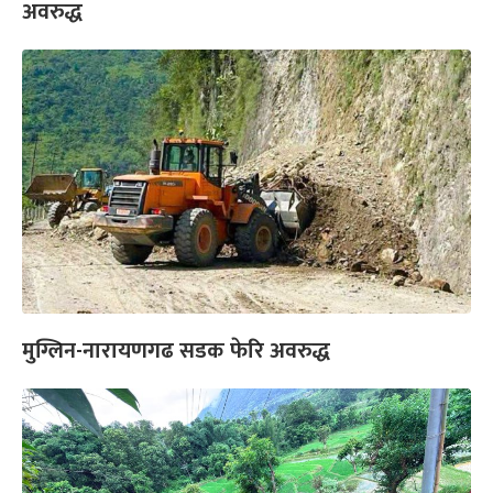
अवरुद्ध
मुग्लिन-नारायणगढ सडक फेरि अवरुद्ध