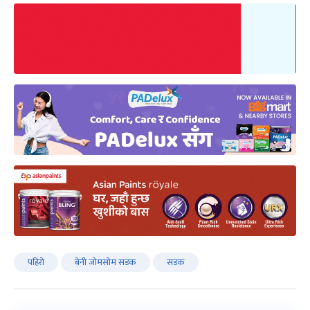
पहिरो
बेनी जोमसोम सडक
सडक