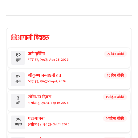
आगामी बिदाहरु
जनै पूर्णिमा
२१ दिन बाँकी
१२
-
भाद्र १२, २०८३
Aug 28, 2026
शुक्र
श्रीकृष्ण जन्माष्टमी व्रत
२८ दिन बाँकी
१९
-
भाद्र १९, २०८३
Sep 4, 2026
शुक्र
संविधान दिवस
१ महिना बाँकी
३
-
असोज ३, २०८३
Sep 19, 2026
शनि
घटस्थापना
२ महिना बाँकी
२५
-
असोज २५, २०८३
Oct 11, 2026
आइत