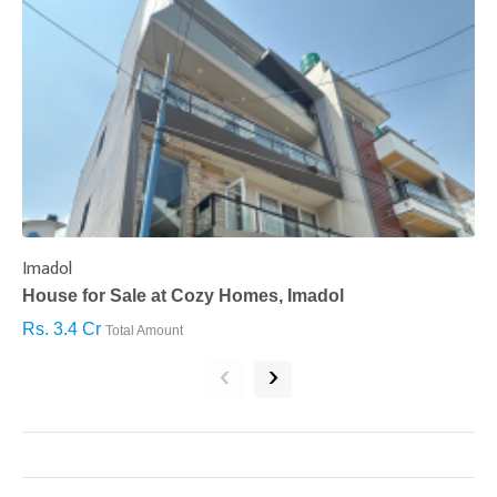
Imadol
B
House for Sale at Cozy Homes, Imadol
B
Rs. 3.4 Cr
R
Total Amount
‹
›