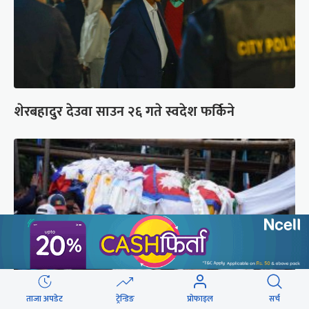
शेरबहादुर देउवा साउन २६ गते स्वदेश फर्किने
ताजा अपडेट
ट्रेन्डिङ
प्रोफाइल
सर्च