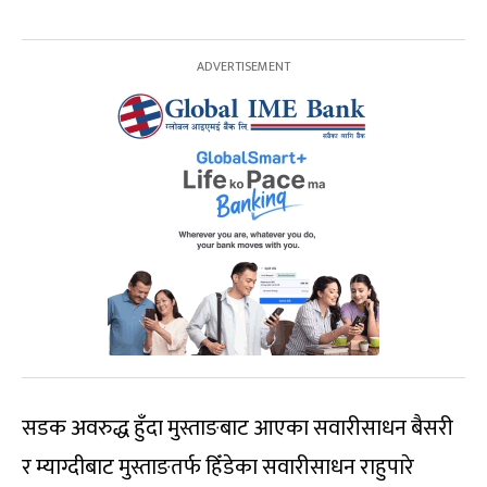
सडक अवरुद्ध हुँदा मुस्ताङबाट आएका सवारीसाधन बैसरी
र म्याग्दीबाट मुस्ताङतर्फ हिँडेका सवारीसाधन राहुपारे