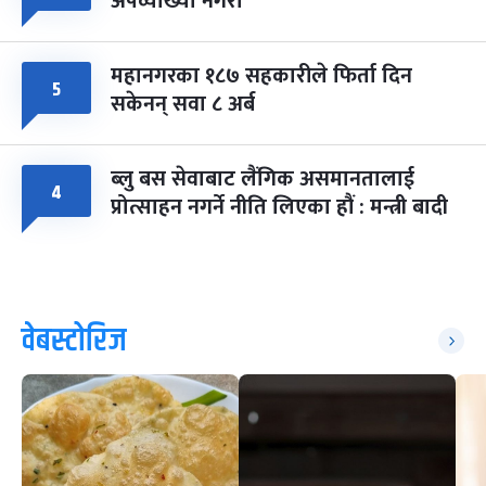
अपव्याख्या नगरौं
महानगरका १८७ सहकारीले फिर्ता दिन
५
सकेनन् सवा ८ अर्ब
ब्लु बस सेवाबाट लैंगिक असमानतालाई
४
प्रोत्साहन नगर्ने नीति लिएका हौं : मन्त्री बादी
वेबस्टोरिज