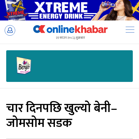
Skip
to
२२ साउन २०८३, शुक्रबार
content
चार दिनपछि खुल्यो बेनी–
जोमसोम सडक