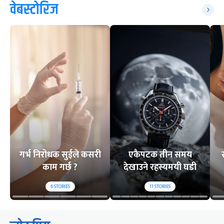
वेबस्टोरिज
गर्भ निरोधक सुईले कसरी
एकैपटक तीन समय
काम गर्छ ?
देखाउने रहस्यमयी घडी
6
STORIES
11
STORIES