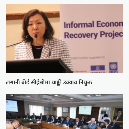
लगानी बोर्ड सीईओमा याङ्की उक्याव नियुक्त