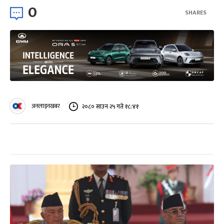
0
SHARES
अनलाइनखबर
२०८० साउन २५ गते १८:४१