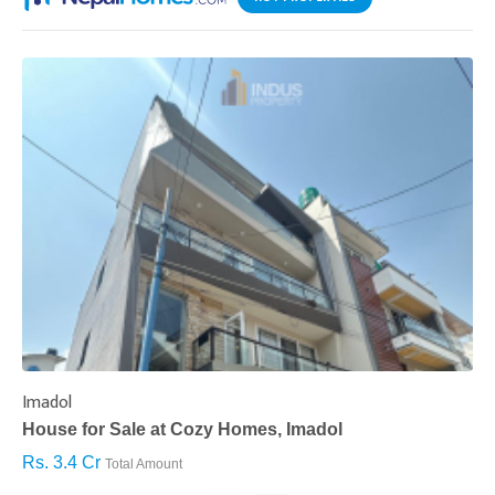
Imadol
B
House for Sale at Cozy Homes, Imadol
B
Rs. 3.4 Cr
R
Total Amount