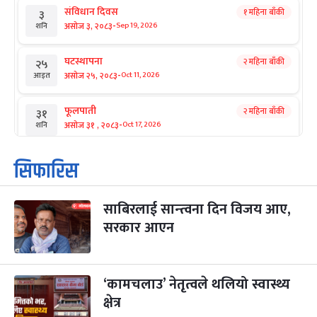
संविधान दिवस
१ महिना बाँकी
३
-
असोज ३, २०८३
Sep 19, 2026
शनि
घटस्थापना
२ महिना बाँकी
२५
-
असोज २५, २०८३
Oct 11, 2026
आइत
फूलपाती
२ महिना बाँकी
३१
-
असोज ३१ , २०८३
Oct 17, 2026
शनि
कार्तिक सङ्क्रान्ति
२ महिना बाँकी
१
सिफारिस
-
कार्तिक १, २०८३
Oct 18, 2026
आइत
साबिरलाई सान्त्वना दिन विजय आए,
महानवमी
२ महिना बाँकी
३
-
सरकार आएन
कार्तिक ३, २०८३
Oct 20, 2026
मंगल
विजयादशमी
२ महिना बाँकी
४
-
कार्तिक ४, २०८३
Oct 21, 2026
बुध
‘कामचलाउ’ नेतृत्वले थलियो स्वास्थ्य
क्षेत्र
पापा‌ङ्कुशा एकादशी व्रत
२ महिना बाँकी
५