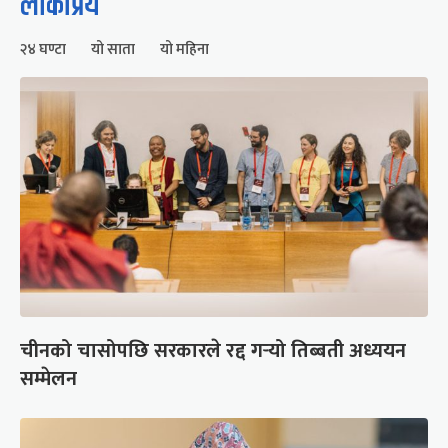
लोकप्रिय
२४ घण्टा
यो साता
यो महिना
चीनको चासोपछि सरकारले रद्द गर्‍यो तिब्बती अध्ययन
सम्मेलन