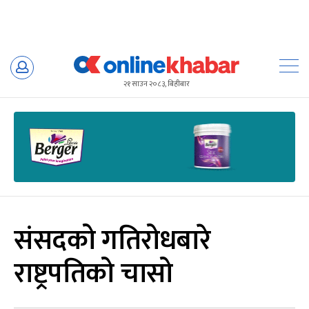
Skip
to
२१ साउन २०८३, बिहीबार
content
संसदको गतिरोधबारे
राष्ट्रपतिको चासो