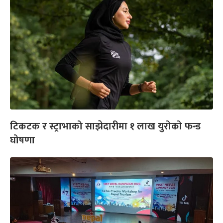
टिकटक र स्ट्राभाको साझेदारीमा १ लाख युरोको फन्ड
घोषणा