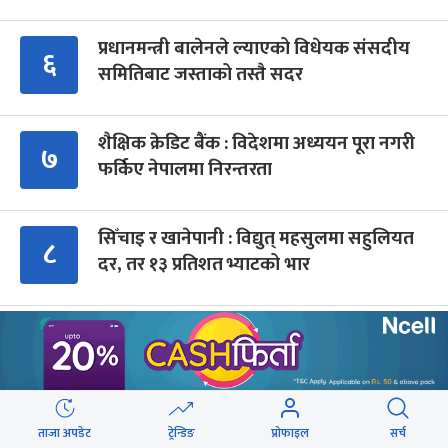
प्रधानमन्त्री बालेनले ल्याएको विधेयक संसदीय
६
समितिबाट जस्ताको तस्तै सदर
शैक्षिक क्रेडिट बैंक : विदेशमा अध्ययन पूरा नगरी
७
फर्किए नेपालमा निरन्तरता
सिँचाइ र खानेपानी : विद्युत् महसुलमा सहुलियत
८
दर, तर १३ प्रतिशत भ्याटको भार
संसद्‍मा रास्वपा सांसदले खोजे सरकार
९
Advertisment
ताजा अपडेट
ट्रेन्डिङ
प्रोफाइल
सर्च