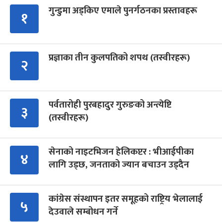
गुन्डुमा अड्किए एमाले पुनर्गठनका प्रस्तावहरू
१
प्रज्ञाका तीन कुलपतिको शपथ (तस्वीरहरू)
२
पर्वतारोही पुरबहादुर गुरुङको अन्त्येष्टि
३
(तस्वीरहरू)
सेनाको नाइटभिजन हेलिकप्टर : भीआईपीका
४
लागि उड्छ, जनताको ज्यान बचाउन उड्दैन
कांग्रेस संस्थापन इतर समूहको राष्ट्रिय भेलालाई
५
देउवाले सम्बोधन गर्ने