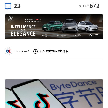
22
672
SHARES
अनलाइनखबर
२०८० कात्तिक २७ गते १३:२७