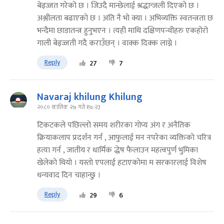
बेइज्जत गरेको छ । जिउदै मान्छेलाई श्रद्धान्जली दिएको छ ।
अश्लीलता बढाएको छ । अति नै भो क्या । अभिव्यक्ति स्वतन्त्रता छ
भन्दैमा छाडातन्त्र हुनुभएन । त्यही माथि दक्षिणपन्थीहरु एकहोरो
गाली बेइज्जती गदै कराउँछन् । वाक्क दिक्क लाग्ने ।
Reply
27
7
Navaraj khilung Khilung
२०८० कात्तिक २७ गते १७:२३
टिकटकले पछिल्लो समय शरीरका गाेप्य अंग र अनैतिक
क्रियाकलाप प्रदर्शन गर्न , आफुलाई मन नपरेका व्यक्तिकाे चरित्र
हत्या गर्न , जातीय र धार्मिक द्धेष फैलाउन महत्वपुर्ण भुमिका
खेलेकाे थियाे । यस्ताे एपलाई हटाएकाेमा म सरकारलाई विशेष
धन्यवाद दिन चाहान्छु ।
Reply
29
6