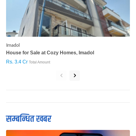
Imadol
B
House for Sale at Cozy Homes, Imadol
B
Rs. 3.4 Cr
R
Total Amount
‹
›
सम्बन्धित खबर