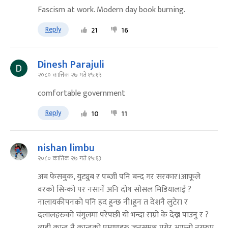
Fascism at work. Modern day book burning.
Reply
21
16
Dinesh Parajuli
२०८० कात्तिक २७ गते १५:१५
comfortable government
Reply
10
11
nishan limbu
२०८० कात्तिक २७ गते १५:१३
अब फेसबुक, युट्युब र पब्जी पनि बन्द गर सरकार।आफूले
वरको सिन्को पर नसार्ने अनि दोष सोसल मिडियालाई ?
नालायकीपनको पनि हद हुन्छ नी।हुन त देशनै लुटेरा र
दलालहरुको चंगुलमा परेपछी यो भन्दा राम्रो के देख्न पाउनु र ?
त्यही कान्ड नै कान्डको प्रमाणहरु जनसमक्ष पुगेर आफ्नो नग्नरुप