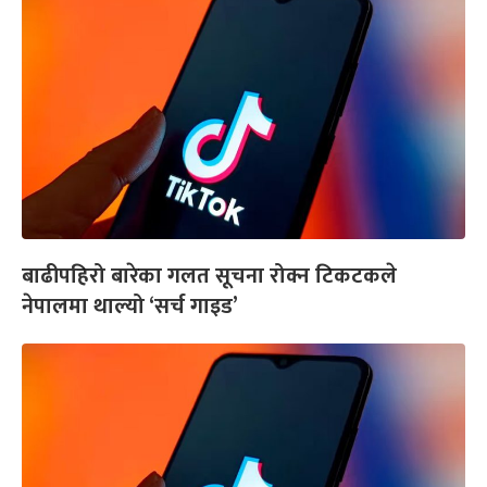
बाढीपहिरो बारेका गलत सूचना रोक्न टिकटकले
नेपालमा थाल्यो ‘सर्च गाइड’