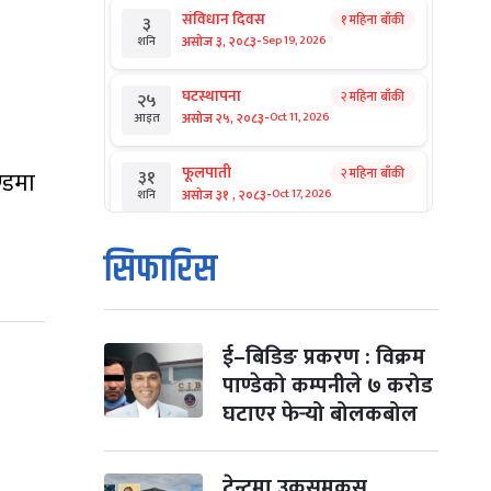
संविधान दिवस
१ महिना बाँकी
३
-
असोज ३, २०८३
Sep 19, 2026
शनि
घटस्थापना
२ महिना बाँकी
२५
-
असोज २५, २०८३
Oct 11, 2026
आइत
फूलपाती
२ महिना बाँकी
३१
्डमा
-
असोज ३१ , २०८३
Oct 17, 2026
शनि
कार्तिक सङ्क्रान्ति
२ महिना बाँकी
१
सिफारिस
-
कार्तिक १, २०८३
Oct 18, 2026
आइत
महानवमी
२ महिना बाँकी
३
-
कार्तिक ३, २०८३
Oct 20, 2026
मंगल
ई–बिडिङ प्रकरण : विक्रम
पाण्डेको कम्पनीले ७ करोड
विजयादशमी
२ महिना बाँकी
४
घटाएर फेर्‍यो बोलकबोल
-
कार्तिक ४, २०८३
Oct 21, 2026
बुध
पापा‌ङ्कुशा एकादशी व्रत
टेन्टमा उकुसमुकुस
२ महिना बाँकी
५