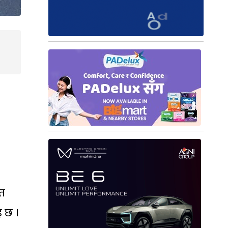
ात
इ छ ।