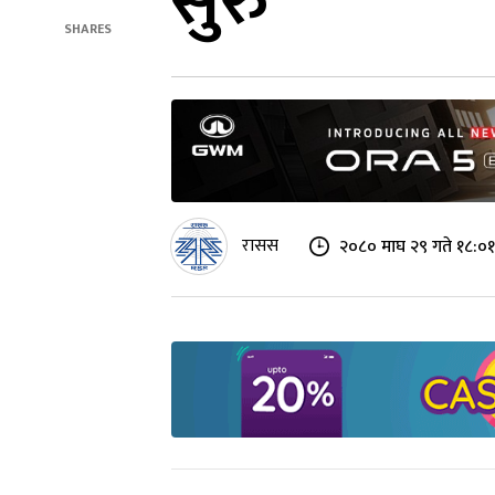
सुरु
SHARES
रासस
२०८० माघ २९ गते १८:०१