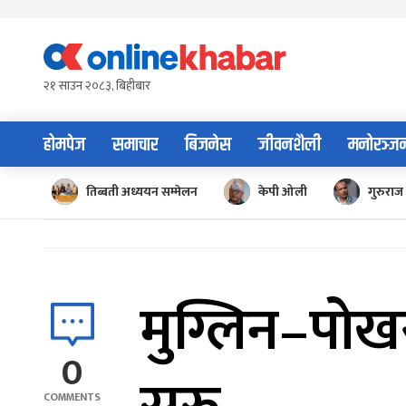
Skip
to
content
२१ साउन २०८३, बिहीबार
होमपेज
समाचार
बिजनेस
जीवनशैली
मनोरञ्ज
तिब्बती अध्ययन सम्मेलन
केपी ओली
गुरुराज 
मुग्लिन–पोख
0
COMMENTS