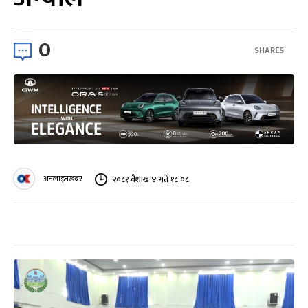
0
SHARES
अनलाइनखबर
२०८१ वैशाख ४ गते १८:०८