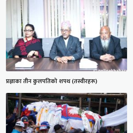
प्रज्ञाका तीन कुलपतिको शपथ (तस्वीरहरू)