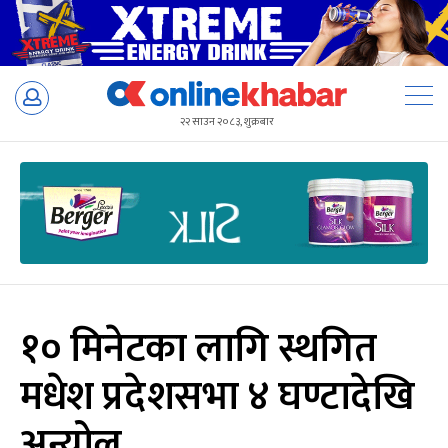
Skip
to
२२ साउन २०८३, शुक्रबार
content
१० मिनेटका लागि स्थगित
मधेश प्रदेशसभा ४ घण्टादेखि
अन्योल