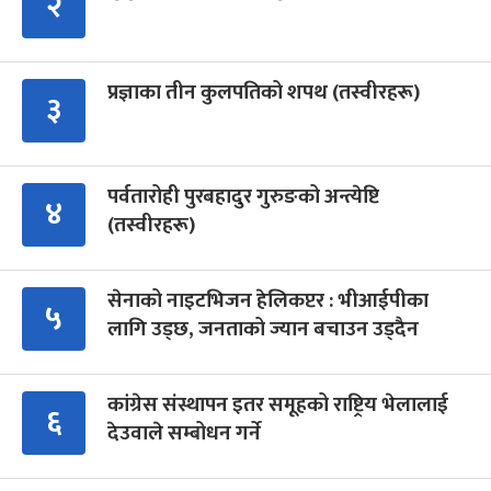
२
प्रज्ञाका तीन कुलपतिको शपथ (तस्वीरहरू)
३
पर्वतारोही पुरबहादुर गुरुङको अन्त्येष्टि
४
(तस्वीरहरू)
सेनाको नाइटभिजन हेलिकप्टर : भीआईपीका
५
लागि उड्छ, जनताको ज्यान बचाउन उड्दैन
कांग्रेस संस्थापन इतर समूहको राष्ट्रिय भेलालाई
६
देउवाले सम्बोधन गर्ने