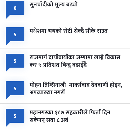
सुनचाँदीको मूल्य बढ्यो
८
मधेशमा भयको रोटी सेक्दै सीके राउत
५
राजमार्ग दायाँबायाँका जग्गामा लाग्ने विकास
५
कर ५ प्रतिशत बिन्दु बढाइँदै
मोहन तिम्सिनाजी- मार्क्सवाद देववाणी होइन,
५
अपव्याख्या नगरौं
महानगरका १८७ सहकारीले फिर्ता दिन
५
सकेनन् सवा ८ अर्ब