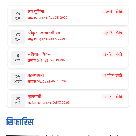
जनै पूर्णिमा
२१ दिन बाँकी
१२
-
भाद्र १२, २०८३
Aug 28, 2026
शुक्र
श्रीकृष्ण जन्माष्टमी व्रत
२८ दिन बाँकी
१९
-
भाद्र १९, २०८३
Sep 4, 2026
शुक्र
संविधान दिवस
१ महिना बाँकी
३
-
असोज ३, २०८३
Sep 19, 2026
शनि
घटस्थापना
२ महिना बाँकी
२५
-
असोज २५, २०८३
Oct 11, 2026
आइत
फूलपाती
२ महिना बाँकी
३१
-
असोज ३१ , २०८३
Oct 17, 2026
शनि
कार्तिक सङ्क्रान्ति
२ महिना बाँकी
१
सिफारिस
-
कार्तिक १, २०८३
Oct 18, 2026
आइत