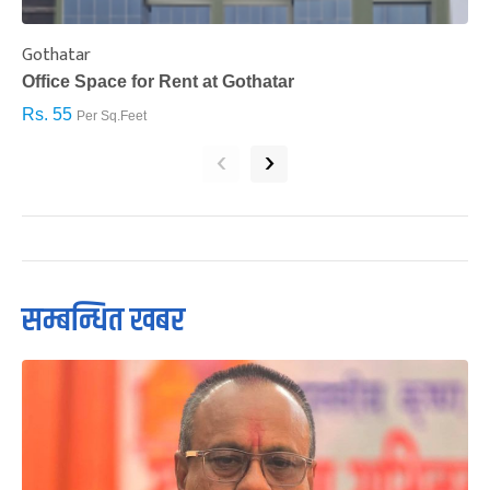
Gothatar
S
Office Space for Rent at Gothatar
H
Rs. 55
R
Per Sq.Feet
‹
›
सम्बन्धित खबर