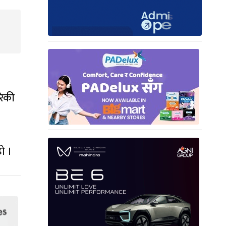
रेकी
ो ।