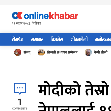
Skip
to
content
२१ साउन २०८३, बिहीबार
होमपेज
समाचार
बिजनेस
जीवनशैली
मनोरञ्ज
संसद्
तिब्बती अध्ययन सम्मेलन
केपी ओली
मोदीको तेस्
1
COMMENTS