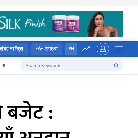
EN
सेयर मार्केट्स
स्वास्थ्य
म वाग्ले
ो बजेट :