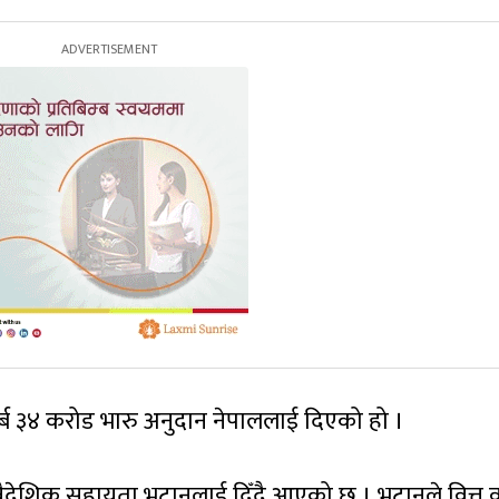
अर्ब ३४ करोड भारु अनुदान नेपाललाई दिएको हो ।
वैदेशिक सहायता भुटानलाई दिँदै आएको छ । भुटानले वित्त वर