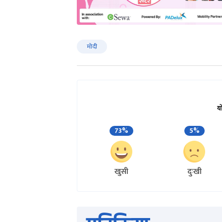
मोदी
य
73%
5%
खुसी
दुःखी