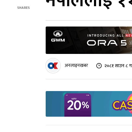
नेपाललाई ११
SHARES
अनलाइनखबर
२०८१ साउन ८ ग