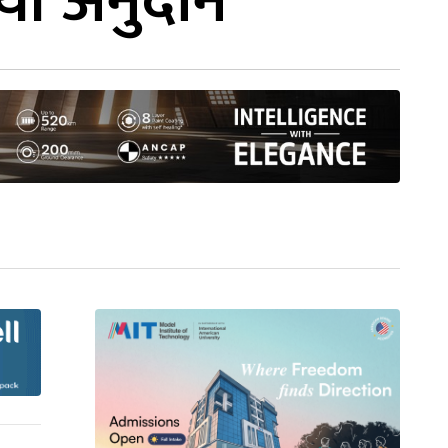
याँ अनुदान