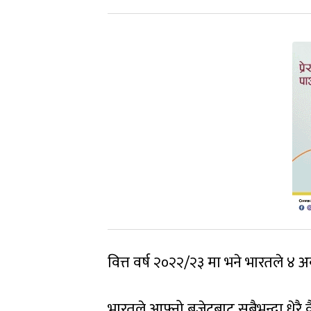
वित्त वर्ष २०२२/२३ मा भने भारतले ४ 
भारतले आफ्नो बजेटबाट सबैभन्दा धेरै 