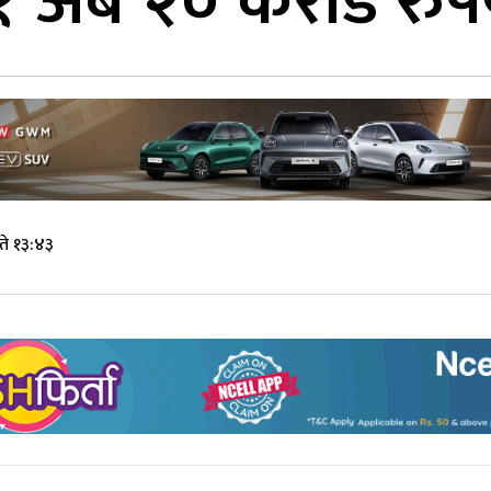
 अर्ब २० करोड रुपै
ते १३:४३