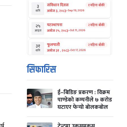
संविधान दिवस
१ महिना बाँकी
३
-
असोज ३, २०८३
Sep 19, 2026
शनि
घटस्थापना
२ महिना बाँकी
२५
-
असोज २५, २०८३
Oct 11, 2026
आइत
फूलपाती
२ महिना बाँकी
३१
-
असोज ३१ , २०८३
Oct 17, 2026
शनि
कार्तिक सङ्क्रान्ति
२ महिना बाँकी
१
सिफारिस
-
कार्तिक १, २०८३
Oct 18, 2026
आइत
महानवमी
२ महिना बाँकी
३
-
कार्तिक ३, २०८३
Oct 20, 2026
मंगल
ई–बिडिङ प्रकरण : विक्रम
पाण्डेको कम्पनीले ७ करोड
विजयादशमी
२ महिना बाँकी
४
घटाएर फेर्‍यो बोलकबोल
-
कार्तिक ४, २०८३
Oct 21, 2026
बुध
पापा‌ङ्कुशा एकादशी व्रत
्ष
टेन्टमा उकुसमुकुस
२ महिना बाँकी
५