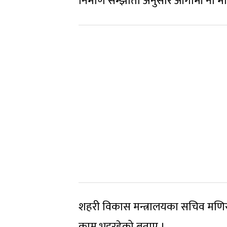
निर्माण सम्झौता अनुसार आगामी नौ मह
शहरी विकास मन्त्रालयका सचिव मणिराम
काम भइरहेको बताए ।