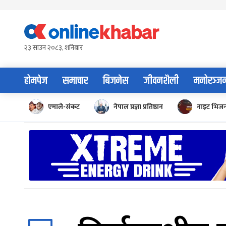
Skip
to
content
२३ साउन २०८३, शनिबार
होमपेज
समाचार
बिजनेस
जीवनशैली
मनोरञ्ज
एमाले-संकट
नेपाल प्रज्ञा प्रतिष्ठान
नाइट भिज