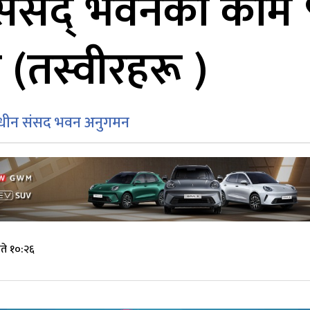
 संसद्‌ भवनको काम 
न (तस्वीरहरू )
ाणाधीन संसद भवन अनुगमन
ते १०:२६