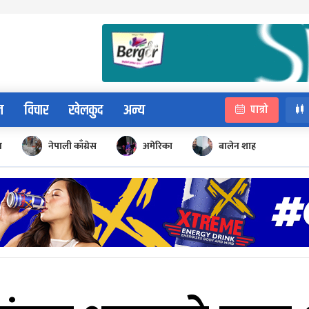
न
विचार
खेलकुद
अन्य
पात्रो
न
नेपाली काँग्रेस
अमेरिका
बालेन शाह